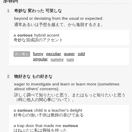
形容詞
奇妙な
変わった
可笑しな
beyond or deviating from the usual or expected.
通常あるいは予想を越えて、から逸脱するさま。
a
curious
hybrid accent
奇妙な混成語のアクセント
funny
peculiar
queer
odd
言い換え
singular
rummy
rum
物好きな
もの好きな
eager to investigate and learn or learn more (sometimes
about others' concerns).
詳しく調べて知りたいと思う、またはもっと知りたいと思う
（時に他人の関心事について）。
a
curious
child is a teacher's delight
好奇心の強い子供は教師の喜びである
a trap door that made me
curious
はねぶたに私は興味を持った