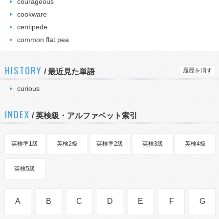
courageous
cookware
centipede
common flat pea
HISTORY
履歴を消す
/
最近見た単語
curious
INDEX
/ 英検級・アルファベット索引
英検準1級
英検2級
英検準2級
英検3級
英検4級
英検5級
A
B
C
D
E
F
G