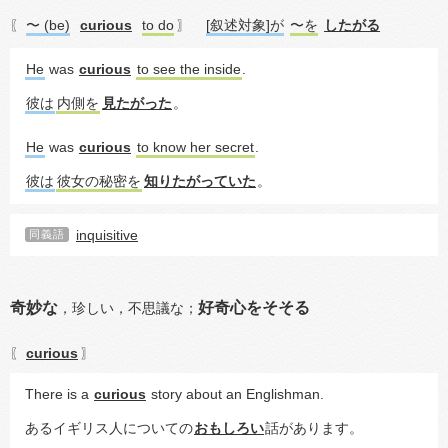
〜 (be)
curious
to do
[叙述対象]が
〜を
したがる
〖
〗
He
 was 
curious
to see the inside
.
彼は
内側を
見たがった
。
He
 was 
curious
to know her secret
.
彼は
彼女の秘密を
知りたがっていた
。
inquisitive
同義語
奇妙な
好奇心をそそる
，
珍しい，
不思議な；
curious
〖
〗
There is a 
curious
 story about an Englishman.
あるイギリス人についての
おもしろい
話があります。