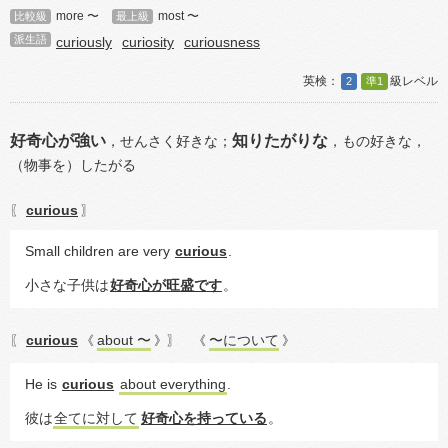
more 〜
most 〜
比較級
最上級
派生語
curiously
curiosity
curiousness
2
準1
好奇心が強い
知りたがりな
，
せんさく好きな；
，
もの好きな，
（物事を）したがる
curious
〖
〗
Small children are very 
curious
.
小さな子供は
好奇心が旺盛です
。
curious
about 〜
〜について
〖
《
》〗
《
》
He is 
curious
about everything
.
彼は
全てに対して
好奇心を持っている
。