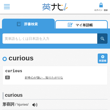
辞書検索
マイ単語帳
curious
curious
形
好奇心が強い，知りたがりな
curious
形容詞
/ˈkjuriəs/