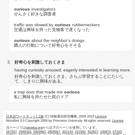
curious
investigators
せんさく好きな調査者
traffic was slowed by
curious
rubberneckers
交通は興味を持った見物客で遅くなった
curious
about the neighbor's doings
隣人の行動について好奇心をそそる
好奇心を刺激しておくさま
having curiosity aroused; eagerly interested in learning more.
好奇心を刺激しておくさま。さらぶ学習することにたいし
て、しきりに興味がある。
a trap door that made me
curious
私に興味を持たせた罠のドア
日本語ワードネット1.1版
(C) 情報通信研究機構, 2009-2010
License
WordNet 3.0 Copyright 2006 by Princeton University. All rights reserved.
License
当ページでは
tatoeba.org
から以下のページを使用しています。
267557
,
2948326
,
2809962
,
2809967
,
302134
,
101560
,
302827
,
100870
,
67320
,