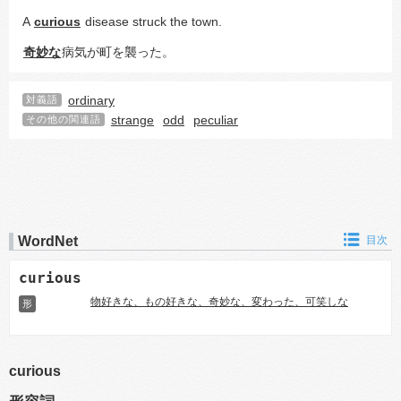
A 
curious
 disease struck the town.
奇妙な
病気が町を襲った。
ordinary
対義語
strange
odd
peculiar
その他の関連語
WordNet
目次
curious
物好きな、もの好きな、奇妙な、変わった、可笑しな
形
curious