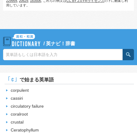
229954
,
20629
,
183506
, これらの例文は
CC BY 2.0 FRライセンス
の下に翻案し利
用しています。
/
英ナビ！辞書
｢c｣
で始まる英単語
corpulent
cassiri
circulatory failure
coralroot
crustal
Ceratophyllum