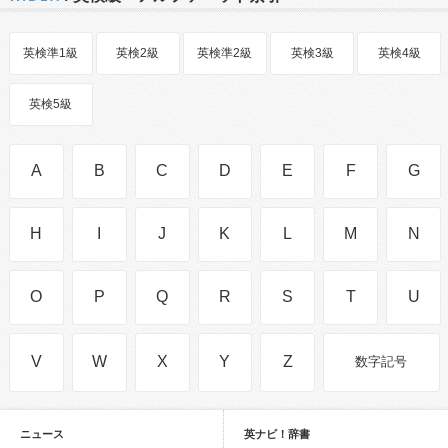
英検準1級
英検2級
英検準2級
英検3級
英検4級
英検5級
A
B
C
D
E
F
G
H
I
J
K
L
M
N
O
P
Q
R
S
T
U
V
W
X
Y
Z
数字記号
ニュース
英ナビ！辞書