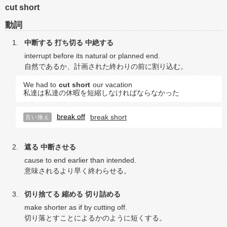
cut short
動詞
中断する
打ち切る
中絶する
interrupt before its natural or planned end.
自然であるか、計画された終わりの前に割り込む。
We had to
cut short
our vacation
私達は私達の休暇を短縮しなければならなかった
break off
break short
言い換え
遮る
中断させる
cause to end earlier than intended.
意味されるより早く終わらせる。
切り捨てる
縮める
切り詰める
make shorter as if by cutting off.
切り落とすことによるかのように短くする。