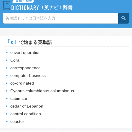
/
英ナビ！辞書
｢c｣
で始まる英単語
covert operation
Cora
correspondence
computer business
co-ordinated
Cygnus columbianus columbianus
cabin car
cedar of Lebanon
control condition
coaster