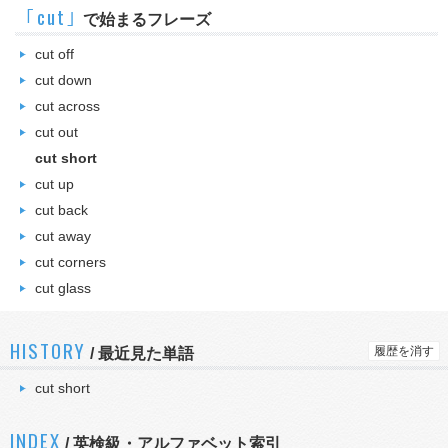
｢cut｣
で始まるフレーズ
cut off
cut down
cut across
cut out
cut short
cut up
cut back
cut away
cut corners
cut glass
HISTORY
履歴を消す
/
最近見た単語
cut short
INDEX
/ 英検級・アルファベット索引