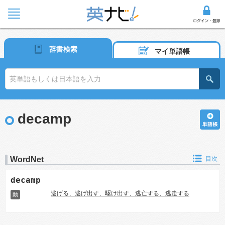
辞書検索
マイ単語帳
decamp
WordNet
目次
decamp
逃げる、逃げ出す、駆け出す、逃亡する、逃走する
動