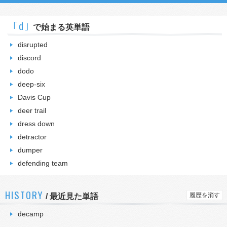
｢d｣
で始まる英単語
disrupted
discord
dodo
deep-six
Davis Cup
deer trail
dress down
detractor
dumper
defending team
HISTORY
履歴を消す
/
最近見た単語
decamp