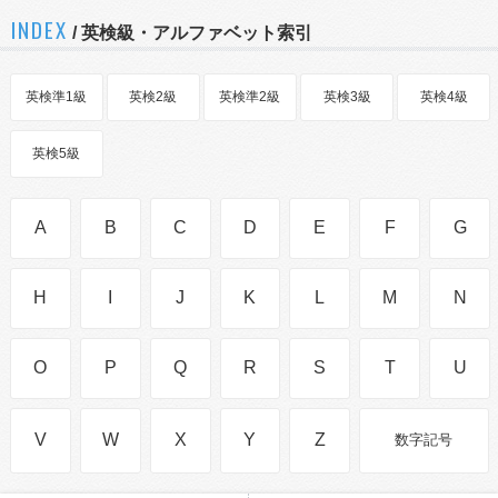
INDEX
/ 英検級・アルファベット索引
英検準1級
英検2級
英検準2級
英検3級
英検4級
英検5級
A
B
C
D
E
F
G
H
I
J
K
L
M
N
O
P
Q
R
S
T
U
V
W
X
Y
Z
数字記号