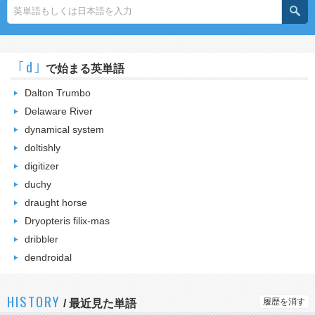
｢d｣
で始まる英単語
Dalton Trumbo
Delaware River
dynamical system
doltishly
digitizer
duchy
draught horse
Dryopteris filix-mas
dribbler
dendroidal
HISTORY
履歴を消す
/
最近見た単語