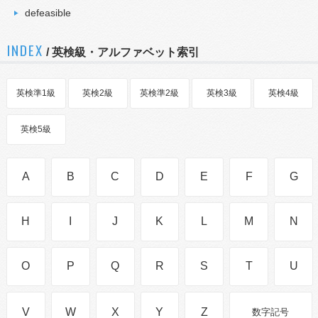
defeasible
INDEX
/ 英検級・アルファベット索引
英検準1級
英検2級
英検準2級
英検3級
英検4級
英検5級
A
B
C
D
E
F
G
H
I
J
K
L
M
N
O
P
Q
R
S
T
U
V
W
X
Y
Z
数字記号