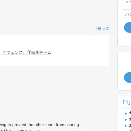
目次
、デフェンス、守備側チーム
｢d
d
d
rying to prevent the other team from scoring.