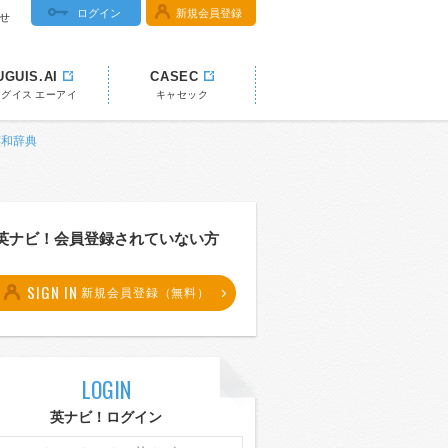
ログイン
新規会員登録
せ
UGUIS.AI
CASEC
ウグイス エーアイ
キャセック
 英和辞典
英ナビ！会員登録されていない方
SIGN IN
新規会員登録（無料）
LOGIN
英ナビ！ログイン