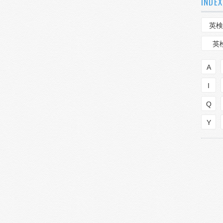
INDEX
英検
英
A
I
Q
Y