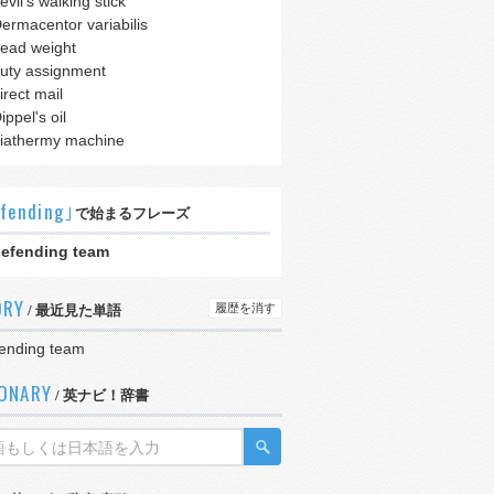
evil's walking stick
ermacentor variabilis
ead weight
uty assignment
irect mail
ippel's oil
iathermy machine
fending｣
で始まるフレーズ
efending team
ORY
履歴を消す
/ 最近見た単語
ending team
IONARY
/ 英ナビ！辞書