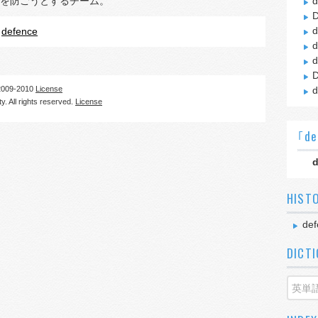
を防ごうとするチーム。
d
D
d
defence
d
d
D
09-2010
License
d
. All rights reserved.
License
｢de
d
HIST
def
DICT