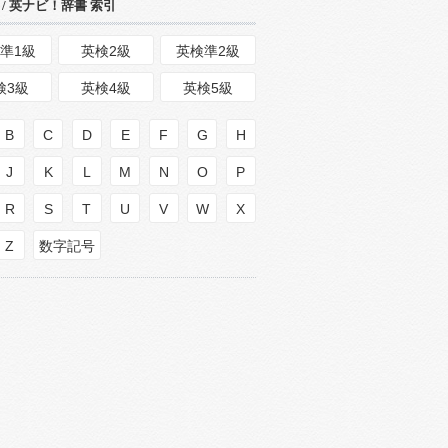
/ 英ナビ！辞書 索引
準1級
英検2級
英検準2級
検3級
英検4級
英検5級
B
C
D
E
F
G
H
J
K
L
M
N
O
P
R
S
T
U
V
W
X
Z
数字記号