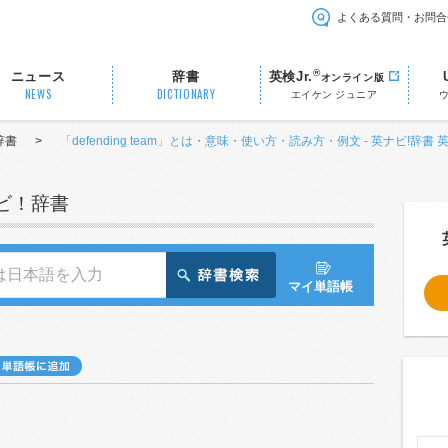
よくある質問・お問合
®
ニュース
辞書
英検Jr.
オンライン版
NEWS
DICTIONARY
エイケン ジュニア
辞書
>
「defending team」とは・意味・使い方・読み方・例文 - 英ナビ!辞書
ナビ！辞書
マイ単語帳