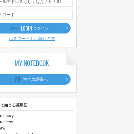
LOGIN
ログイン
パスワードをお忘れの方
MY NOTEBOOK
マイ単語帳へ
｣
で始まる英単語
elusory
uctless
daw