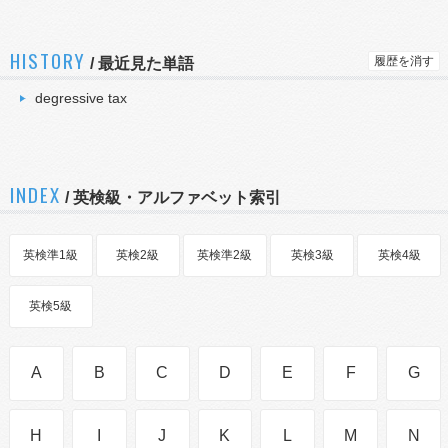
HISTORY
履歴を消す
/
最近見た単語
degressive tax
INDEX
/ 英検級・アルファベット索引
英検準1級
英検2級
英検準2級
英検3級
英検4級
英検5級
A
B
C
D
E
F
G
H
I
J
K
L
M
N