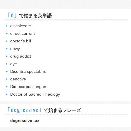
｢d｣
で始まる英単語
discalceate
direct current
doctor's bill
dewy
drug addict
dye
Dicentra spectabilis
denotive
Dimocarpus longan
Doctor of Sacred Theology
｢degressive｣
で始まるフレーズ
degressive tax