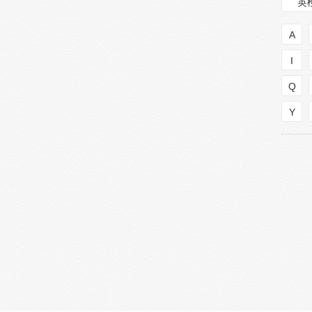
英
A
I
Q
Y