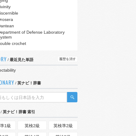
ying
ivinity
iscernible
rosera
antean
epartment of Defense Laboratory
ystem
ouble crochet
ORY
履歴を消す
/ 最近見た単語
ectability
IONARY
/ 英ナビ！辞書
/ 英ナビ！辞書 索引
準1級
英検2級
英検準2級