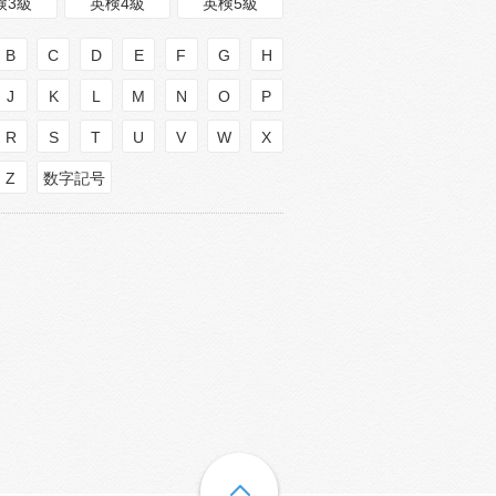
検3級
英検4級
英検5級
B
C
D
E
F
G
H
J
K
L
M
N
O
P
R
S
T
U
V
W
X
Z
数字記号