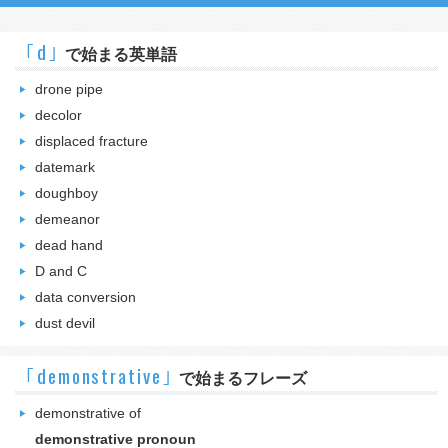
｢d｣
で始まる英単語
drone pipe
decolor
displaced fracture
datemark
doughboy
demeanor
dead hand
D and C
data conversion
dust devil
｢demonstrative｣
で始まるフレーズ
demonstrative of
demonstrative pronoun