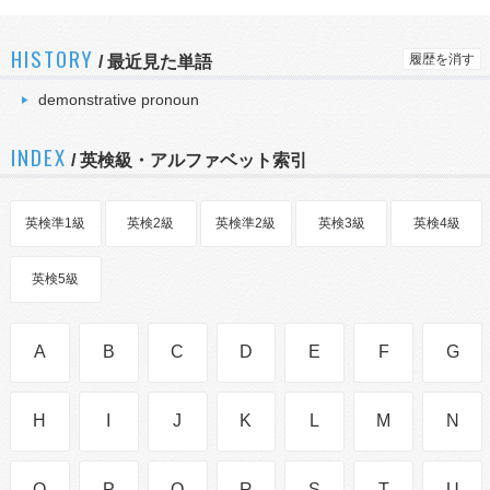
HISTORY
履歴を消す
/
最近見た単語
demonstrative pronoun
INDEX
/ 英検級・アルファベット索引
英検準1級
英検2級
英検準2級
英検3級
英検4級
英検5級
A
B
C
D
E
F
G
H
I
J
K
L
M
N
O
P
Q
R
S
T
U