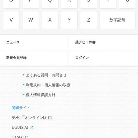
V
W
X
Y
Z
数字記号
ニュース
英ナビ！辞書
新規会員登録
ログイン
よくある質問・お問合せ
利用規約・個人情報の取扱
個人情報保護方針
関連サイト
®
英検Jr.
オンライン版
UGUIS.AI
CASEC