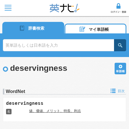
辞書検索
マイ単語帳
deservingness
WordNet
目次
deservingness
値、価値、メリット、特長、利点
名