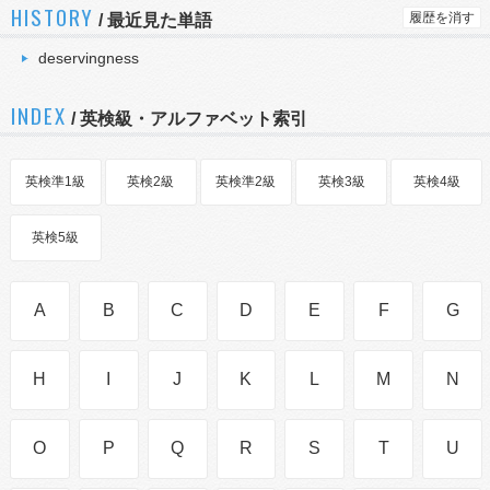
HISTORY
履歴を消す
/
最近見た単語
deservingness
INDEX
/ 英検級・アルファベット索引
英検準1級
英検2級
英検準2級
英検3級
英検4級
英検5級
A
B
C
D
E
F
G
H
I
J
K
L
M
N
O
P
Q
R
S
T
U