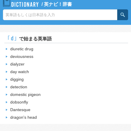
/
英ナビ！辞書
｢d｣
で始まる英単語
diuretic drug
deviousness
dialyzer
day watch
digging
detection
domestic pigeon
dobsonfly
Dantesque
dragon's head