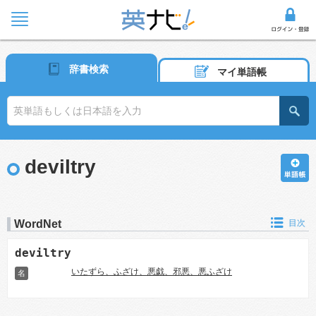
辞書検索
マイ単語帳
deviltry
WordNet
目次
deviltry
いたずら、ふざけ、悪戯、邪悪、悪ふざけ
名