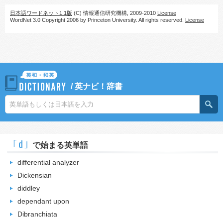
日本語ワードネット1.1版
(C) 情報通信研究機構, 2009-2010
License
WordNet 3.0 Copyright 2006 by Princeton University. All rights reserved.
License
/
英ナビ！辞書
｢d｣
で始まる英単語
differential analyzer
Dickensian
diddley
dependant upon
Dibranchiata