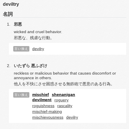
deviltry
名詞
邪悪
wicked and cruel behavior.
邪悪な、残虐な行動。
devilry
言い換え
いたずら
悪ふざけ
reckless or malicious behavior that causes discomfort or
annoyance in others.
他人を不快にさせ困惑させる無鉄砲で悪意のある行為。
mischief
shenanigan
言い換え
devilment
roguery
roguishness
rascality
mischief-making
mischievousness
devilry