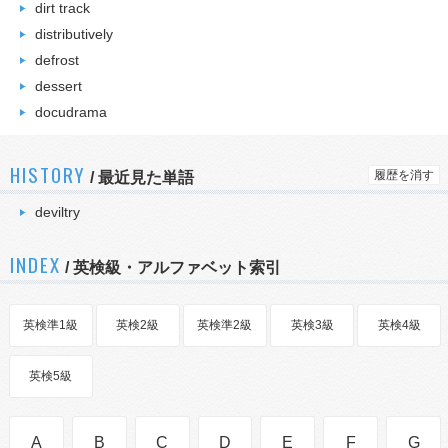
dirt track
distributively
defrost
dessert
docudrama
HISTORY
履歴を消す
/
最近見た単語
deviltry
INDEX
/ 英検級・アルファベット索引
英検準1級
英検2級
英検準2級
英検3級
英検4級
英検5級
A
B
C
D
E
F
G