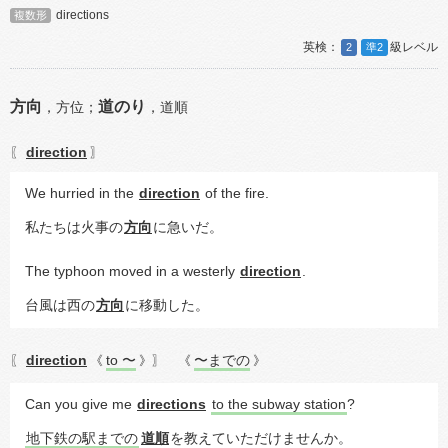
directions
複数形
2
準2
方向
道のり
，
方位；
，
道順
direction
〖
〗
We hurried in the 
direction
 of the fire.
私たちは火事の
方向
に急いだ。
The typhoon moved in a westerly 
direction
.
台風は西の
方向
に移動した。
direction
to 〜
〜までの
〖
《
》〗
《
》
Can you give me 
directions
to the subway station
?
地下鉄の駅までの
道順
を教えていただけませんか。