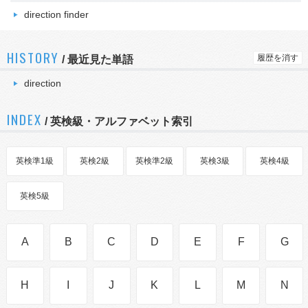
direction finder
HISTORY
履歴を消す
/
最近見た単語
direction
INDEX
/ 英検級・アルファベット索引
英検準1級
英検2級
英検準2級
英検3級
英検4級
英検5級
A
B
C
D
E
F
G
H
I
J
K
L
M
N