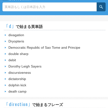
｢d｣
で始まる英単語
divagation
Dryopteris
Democratic Republic of Sao Tome and Principe
double sharp
debit
Dorothy Leigh Sayers
discursiveness
dictatorship
dolphin kick
death camp
｢direction｣
で始まるフレーズ