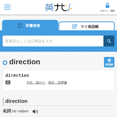
辞書検索
マイ単語帳
direction
direction
名
方向，道のり
；
指示，説明書
direction
名詞
/dɪˈrɛkʃən/