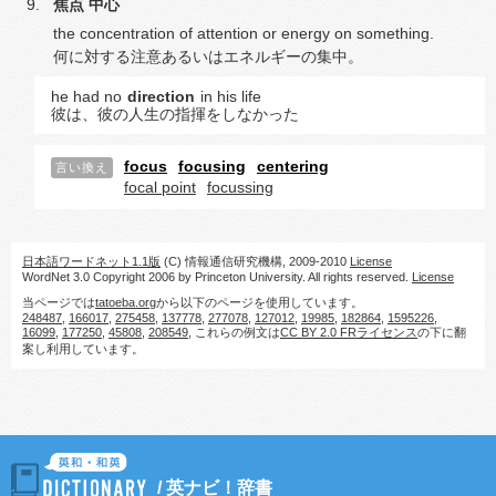
焦点
中心
the concentration of attention or energy on something.
何に対する注意あるいはエネルギーの集中。
he had no
direction
in his life
彼は、彼の人生の指揮をしなかった
focus
focusing
centering
言い換え
focal point
focussing
日本語ワードネット1.1版
(C) 情報通信研究機構, 2009-2010
License
WordNet 3.0 Copyright 2006 by Princeton University. All rights reserved.
License
当ページでは
tatoeba.org
から以下のページを使用しています。
248487
,
166017
,
275458
,
137778
,
277078
,
127012
,
19985
,
182864
,
1595226
,
16099
,
177250
,
45808
,
208549
, これらの例文は
CC BY 2.0 FRライセンス
の下に翻
案し利用しています。
/
英ナビ！辞書