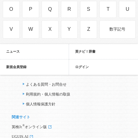
O
P
Q
R
S
T
U
V
W
X
Y
Z
数字記号
ニュース
英ナビ！辞書
新規会員登録
ログイン
よくある質問・お問合せ
利用規約・個人情報の取扱
個人情報保護方針
関連サイト
®
英検Jr.
オンライン版
UGUIS.AI