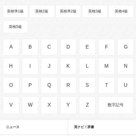
英検準1級
英検2級
英検準2級
英検3級
英検4級
英検5級
A
B
C
D
E
F
G
H
I
J
K
L
M
N
O
P
Q
R
S
T
U
V
W
X
Y
Z
数字記号
ニュース
英ナビ！辞書