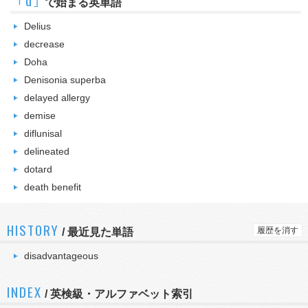
｢d｣
で始まる英単語
Delius
decrease
Doha
Denisonia superba
delayed allergy
demise
diflunisal
delineated
dotard
death benefit
HISTORY
履歴を消す
/
最近見た単語
disadvantageous
INDEX
/ 英検級・アルファベット索引