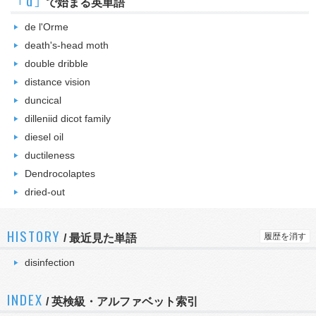
｢d｣
で始まる英単語
de l'Orme
death's-head moth
double dribble
distance vision
duncical
dilleniid dicot family
diesel oil
ductileness
Dendrocolaptes
dried-out
HISTORY
履歴を消す
/
最近見た単語
disinfection
INDEX
/ 英検級・アルファベット索引