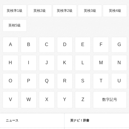
英検準1級
英検2級
英検準2級
英検3級
英検4級
英検5級
A
B
C
D
E
F
G
H
I
J
K
L
M
N
O
P
Q
R
S
T
U
V
W
X
Y
Z
数字記号
ニュース
英ナビ！辞書