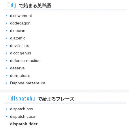
｢d｣
で始まる英単語
disownment
dodecagon
dioecian
diatomic
devil's flax
dicot genus
defence reaction
deserve
dermatosis
Daphne mezereum
｢dispatch｣
で始まるフレーズ
dispatch box
dispatch case
dispatch rider