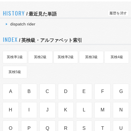
HISTORY
履歴を消す
/
最近見た単語
dispatch rider
INDEX
/ 英検級・アルファベット索引
英検準1級
英検2級
英検準2級
英検3級
英検4級
英検5級
A
B
C
D
E
F
G
H
I
J
K
L
M
N
O
P
Q
R
S
T
U