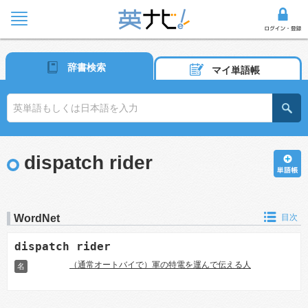
辞書検索
マイ単語帳
dispatch rider
WordNet
目次
dispatch rider
（通常オートバイで）軍の特電を運んで伝える人
名