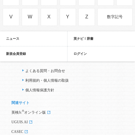
V
W
X
Y
Z
数字記号
ニュース
英ナビ！辞書
新規会員登録
ログイン
よくある質問・お問合せ
利用規約・個人情報の取扱
個人情報保護方針
関連サイト
®
英検Jr.
オンライン版
UGUIS.AI
CASEC