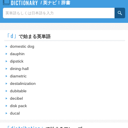
/
英ナビ！辞書
｢d｣
で始まる英単語
domestic dog
dauphin
dipstick
dining-hall
diametric
destalinization
dubitable
decibel
disk pack
ducal