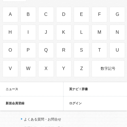
A
B
C
D
E
F
G
H
I
J
K
L
M
N
O
P
Q
R
S
T
U
V
W
X
Y
Z
数字記号
ニュース
英ナビ！辞書
新規会員登録
ログイン
よくある質問・お問合せ