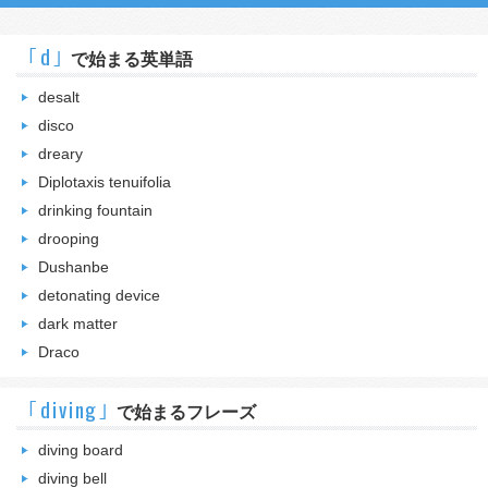
｢d｣
で始まる英単語
desalt
disco
dreary
Diplotaxis tenuifolia
drinking fountain
drooping
Dushanbe
detonating device
dark matter
Draco
｢diving｣
で始まるフレーズ
diving board
diving bell