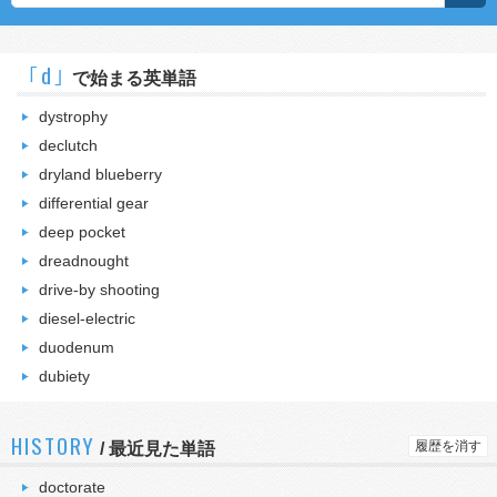
｢d｣
で始まる英単語
dystrophy
declutch
dryland blueberry
differential gear
deep pocket
dreadnought
drive-by shooting
diesel-electric
duodenum
dubiety
HISTORY
履歴を消す
/
最近見た単語
doctorate