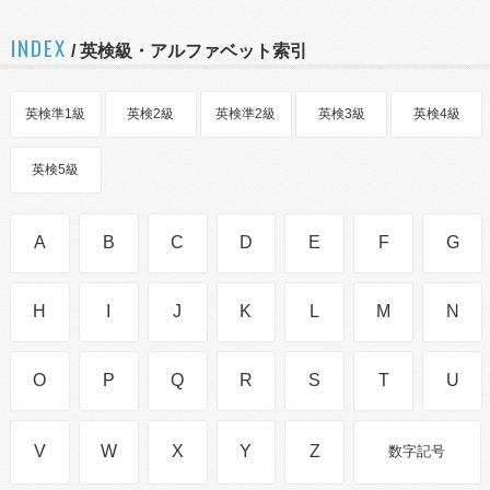
INDEX
/ 英検級・アルファベット索引
英検準1級
英検2級
英検準2級
英検3級
英検4級
英検5級
A
B
C
D
E
F
G
H
I
J
K
L
M
N
O
P
Q
R
S
T
U
V
W
X
Y
Z
数字記号