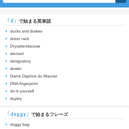
｢d｣
で始まる英単語
ducks and drakes
dress rack
Dryopteridaceae
derived
denigratory
dealer
Dame Daphne du Maurier
DNA fingerprint
do-it-yourself
doyley
｢doggy｣
で始まるフレーズ
doggy bag