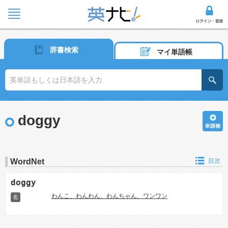
辞書検索
マイ単語帳
doggy
WordNet
目次
doggy
わんこ、わんわん、わんちゃん、ワンワン
名