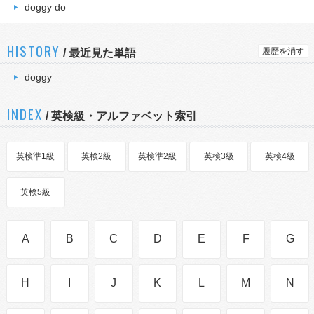
doggy do
HISTORY
履歴を消す
/
最近見た単語
doggy
INDEX
/ 英検級・アルファベット索引
英検準1級
英検2級
英検準2級
英検3級
英検4級
英検5級
A
B
C
D
E
F
G
H
I
J
K
L
M
N