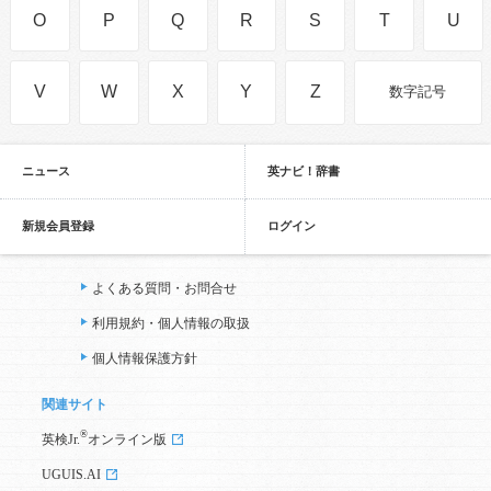
O
P
Q
R
S
T
U
V
W
X
Y
Z
数字記号
ニュース
英ナビ！辞書
新規会員登録
ログイン
よくある質問・お問合せ
利用規約・個人情報の取扱
個人情報保護方針
関連サイト
®
英検Jr.
オンライン版
UGUIS.AI