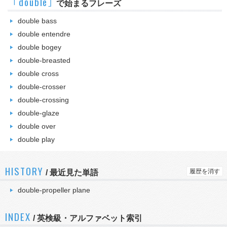
｢double｣
で始まるフレーズ
double bass
double entendre
double bogey
double-breasted
double cross
double-crosser
double-crossing
double-glaze
double over
double play
HISTORY
履歴を消す
/
最近見た単語
double-propeller plane
INDEX
/ 英検級・アルファベット索引