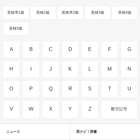
英検準1級
英検2級
英検準2級
英検3級
英検4級
英検5級
A
B
C
D
E
F
G
H
I
J
K
L
M
N
O
P
Q
R
S
T
U
V
W
X
Y
Z
数字記号
ニュース
英ナビ！辞書