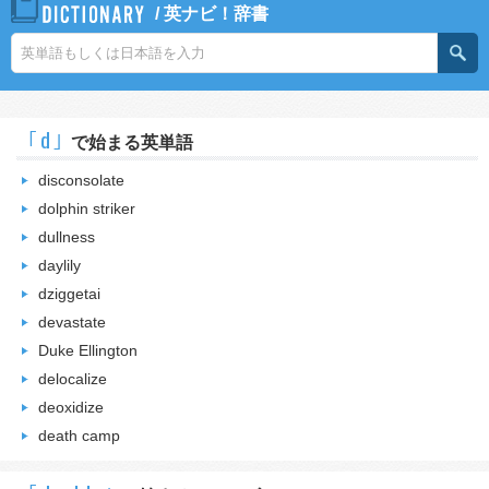
/
英ナビ！辞書
｢d｣
で始まる英単語
disconsolate
dolphin striker
dullness
daylily
dziggetai
devastate
Duke Ellington
delocalize
deoxidize
death camp