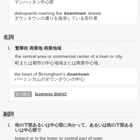
マンハッタン中心部
delinquents roaming the
downtown
streets
ダウンタウンの通りを放浪している非行者
名詞
繁華街
商業地
商業地域
the central area or commercial center of a town or city.
町または都市の中心地域または商業中心地。
the heart of Birmingham's
downtown
バーミンガムのダウンタウンの中心
business district
言い換え
副詞
街の下部あるいは中心部に向かって、あるいは街の下部ある
いは中心部で
toward or in the lower or central part of town.