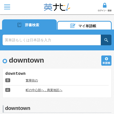
辞書検索
マイ単語帳
downtown
downtown
形
繁華街の
副
町の中心部へ，商業地区へ
downtown