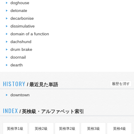
doghouse
detonate
decarbonise
dissimulative
domain of a function
dachshund
drum brake
doornail
dearth
HISTORY
履歴を消す
/
最近見た単語
downtown
INDEX
/ 英検級・アルファベット索引
英検準1級
英検2級
英検準2級
英検3級
英検4級