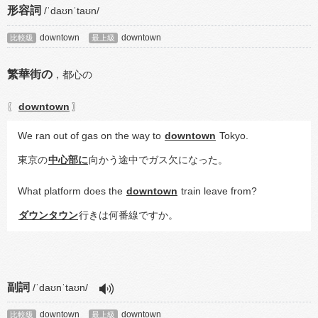
形容詞
/ˈdaʊnˈtaʊn/
downtown
downtown
比較級
最上級
繁華街の
，
都心の
downtown
〖
〗
We ran out of gas on the way to 
downtown
 Tokyo.
東京の
中心部に
向かう途中でガス欠になった。
What platform does the 
downtown
 train leave from?
ダウンタウン
行きは何番線ですか。
副詞
/ˈdaʊnˈtaʊn/
downtown
downtown
比較級
最上級