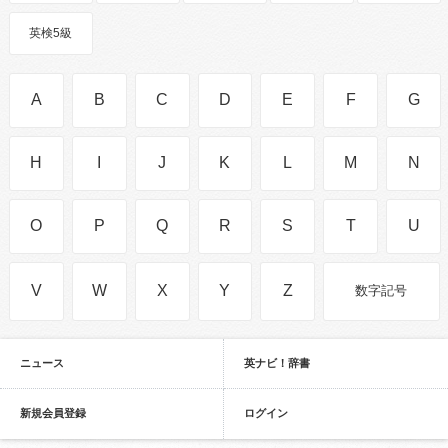
英検5級
A
B
C
D
E
F
G
H
I
J
K
L
M
N
O
P
Q
R
S
T
U
V
W
X
Y
Z
数字記号
ニュース
英ナビ！辞書
新規会員登録
ログイン