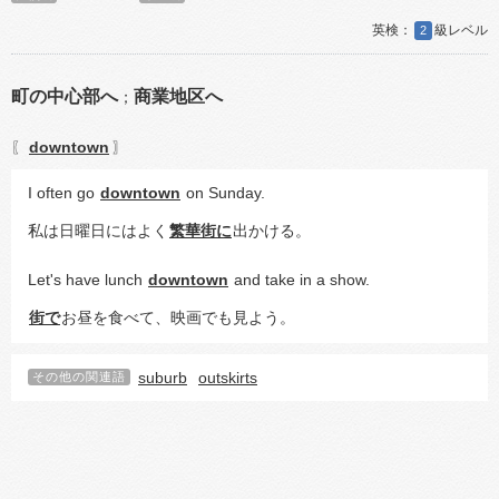
2
町の中心部へ
商業地区へ
；
downtown
〖
〗
I often go 
downtown
 on Sunday.
私は日曜日にはよく
繁華街に
出かける。
Let's have lunch 
downtown
 and take in a show.
街で
お昼を食べて、映画でも見よう。
suburb
outskirts
その他の関連語