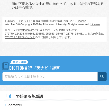
街の下部あるいは中心部に向かって、あるいは街の下部ある
いは中心部で。
日本語ワードネット1.1版
(C) 情報通信研究機構, 2009-2010
License
WordNet 3.0 Copyright 2006 by Princeton University. All rights reserved.
License
当ページでは
tatoeba.org
から以下のページを使用しています。
279770
,
124224
,
540565
,
203857
,
259853
,
154687
,
21778
,
184651
, これらの例文は
CC BY 2.0 FRライセンス
の下に翻案し利用しています。
/
英ナビ！辞書
｢d｣
で始まる英単語
damozel