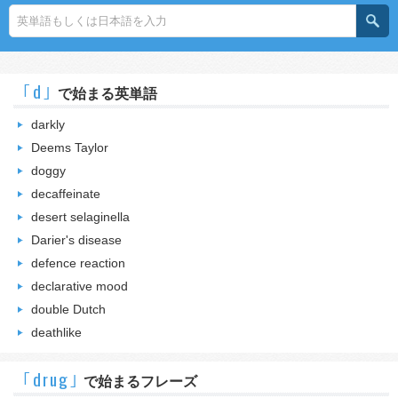
｢d｣
で始まる英単語
darkly
Deems Taylor
doggy
decaffeinate
desert selaginella
Darier's disease
defence reaction
declarative mood
double Dutch
deathlike
｢drug｣
で始まるフレーズ