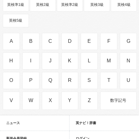
英検準1級
英検2級
英検準2級
英検3級
英検4級
英検5級
A
B
C
D
E
F
G
H
I
J
K
L
M
N
O
P
Q
R
S
T
U
V
W
X
Y
Z
数字記号
ニュース
英ナビ！辞書
新規会員登録
ログイン