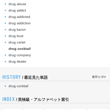
drug abuse
drug addict
drug-addicted
drug addiction
drug baron
drug bust
drug cartel
drug cocktail
drug company
drug dealer
HISTORY
履歴を消す
/
最近見た単語
drug cocktail
INDEX
/ 英検級・アルファベット索引