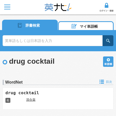
辞書検索
マイ単語帳
drug cocktail
WordNet
目次
drug cocktail
混合薬
名