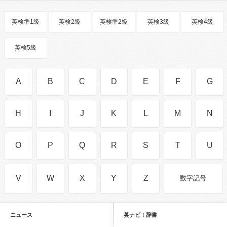
英検準1級
英検2級
英検準2級
英検3級
英検4級
英検5級
A
B
C
D
E
F
G
H
I
J
K
L
M
N
O
P
Q
R
S
T
U
V
W
X
Y
Z
数字記号
ニュース
英ナビ！辞書