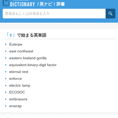
/
英ナビ！辞書
｢e｣
で始まる英単語
Euterpe
east northeast
eastern lowland gorilla
equivalent-binary-digit factor
eternal rest
enforce
electric lamp
ECOSOC
embrasure
enwrap