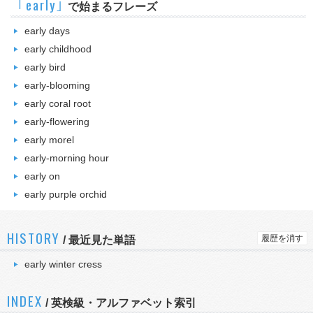
｢early｣
で始まるフレーズ
early days
early childhood
early bird
early-blooming
early coral root
early-flowering
early morel
early-morning hour
early on
early purple orchid
HISTORY
履歴を消す
/
最近見た単語
early winter cress
INDEX
/ 英検級・アルファベット索引