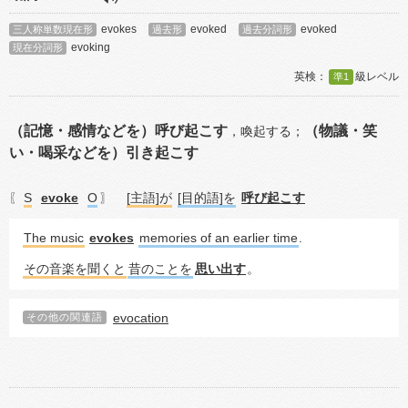
evokes
evoked
evoked
三人称単数現在形
過去形
過去分詞形
evoking
現在分詞形
準1
（記憶・感情などを）呼び起こす
（物議・笑
，
喚起する；
い・喝采などを）引き起こす
S
evoke
O
[主語]が
[目的語]を
呼び起こす
〖
〗
The music
evokes
memories of an earlier time
.
その音楽を聞くと
昔のことを
思い出す
。
evocation
その他の関連語