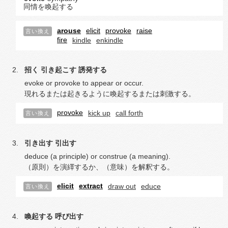
同情を喚起する
arouse
elicit
provoke
raise
言い換え
fire
kindle
enkindle
招く
引き起こす
誘発する
evoke or provoke to appear or occur.
現れるまたは起きるように喚起するまたは刺激する。
provoke
kick up
call forth
言い換え
引き出す
引出す
deduce (a principle) or construe (a meaning).
（原則）を演繹するか、（意味）を解釈する。
elicit
extract
draw out
educe
言い換え
喚起する
呼び出す