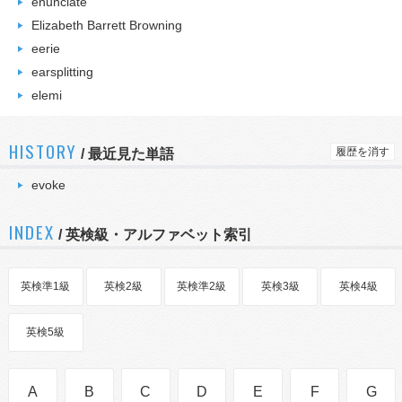
enunciate
Elizabeth Barrett Browning
eerie
earsplitting
elemi
HISTORY
履歴を消す
/
最近見た単語
evoke
INDEX
/ 英検級・アルファベット索引
英検準1級
英検2級
英検準2級
英検3級
英検4級
英検5級
A
B
C
D
E
F
G