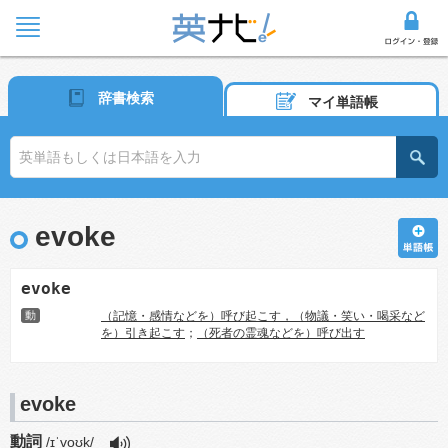
辞書検索
マイ単語帳
evoke
evoke
動
（記憶・感情などを）呼び起こす，（物議・笑い・喝采など
を）引き起こす
；
（死者の霊魂などを）呼び出す
evoke
動詞
/ɪˈvoʊk/