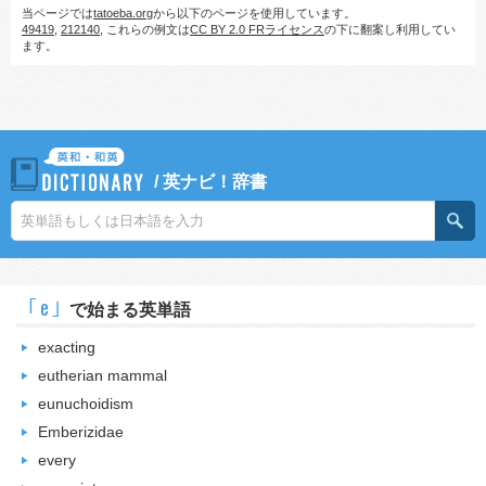
当ページでは
tatoeba.org
から以下のページを使用しています。
49419
,
212140
, これらの例文は
CC BY 2.0 FRライセンス
の下に翻案し利用してい
ます。
/
英ナビ！辞書
｢e｣
で始まる英単語
exacting
eutherian mammal
eunuchoidism
Emberizidae
every