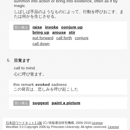
summon into action or bring into existence, often as if by
magic.
しばしば手品のようなものによって、行動を呼びおこす、ま
たは何かを生じさせる。
raise
invoke
conjure up
言い換え
bring up
arouse
stir
put forward
call forth
conjure
call down
目覚ます
call to mind.
心に呼び覚ます。
this remark
evoked
sadness
この発言は、悲しみを呼び起こした
suggest
paint a picture
言い換え
日本語ワードネット1.1版
(C) 情報通信研究機構, 2009-2010
License
WordNet 3.0 Copyright 2006 by Princeton University. All rights reserved.
License