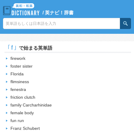
/
英ナビ！辞書
｢f｣
で始まる英単語
firework
foster sister
Florida
flimsiness
fenestra
friction clutch
family Carcharhinidae
female body
fun run
Franz Schubert