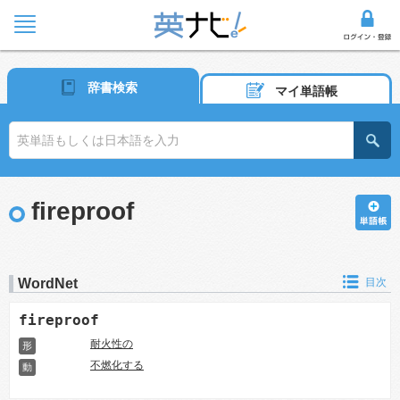
辞書検索
マイ単語帳
fireproof
WordNet
目次
fireproof
耐火性の
形
不燃化する
動