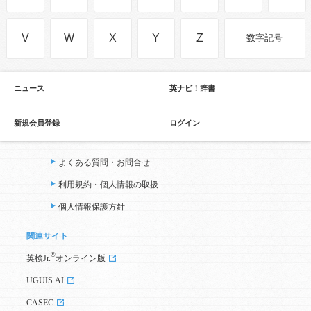
V
W
X
Y
Z
数字記号
ニュース
英ナビ！辞書
新規会員登録
ログイン
よくある質問・お問合せ
利用規約・個人情報の取扱
個人情報保護方針
関連サイト
®
英検Jr.
オンライン版
UGUIS.AI
CASEC