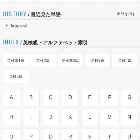
HISTORY
履歴を消す
/
最近見た単語
fireproof
INDEX
/ 英検級・アルファベット索引
英検準1級
英検2級
英検準2級
英検3級
英検4級
英検5級
A
B
C
D
E
F
G
H
I
J
K
L
M
N
O
P
Q
R
S
T
U