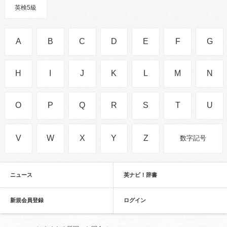
英検5級
A
B
C
D
E
F
G
H
I
J
K
L
M
N
O
P
Q
R
S
T
U
V
W
X
Y
Z
数字記号
ニュース
英ナビ！辞書
新規会員登録
ログイン