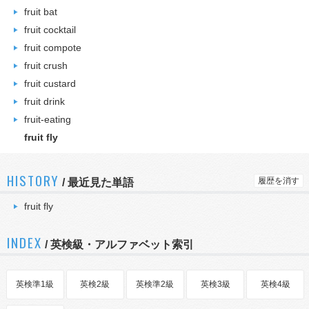
fruit bat
fruit cocktail
fruit compote
fruit crush
fruit custard
fruit drink
fruit-eating
fruit fly
HISTORY
履歴を消す
/
最近見た単語
fruit fly
INDEX
/ 英検級・アルファベット索引
英検準1級
英検2級
英検準2級
英検3級
英検4級