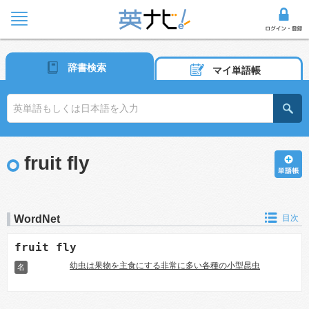
辞書検索
マイ単語帳
fruit fly
WordNet
目次
fruit fly
幼虫は果物を主食にする非常に多い各種の小型昆虫
名