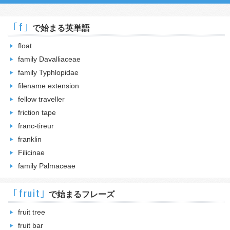
｢f｣
で始まる英単語
float
family Davalliaceae
family Typhlopidae
filename extension
fellow traveller
friction tape
franc-tireur
franklin
Filicinae
family Palmaceae
｢fruit｣
で始まるフレーズ
fruit tree
fruit bar