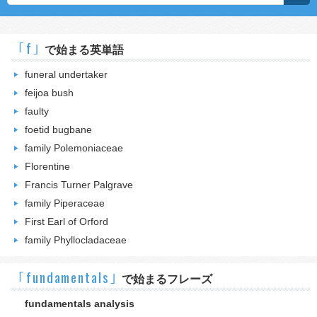
｢f｣
で始まる英単語
funeral undertaker
feijoa bush
faulty
foetid bugbane
family Polemoniaceae
Florentine
Francis Turner Palgrave
family Piperaceae
First Earl of Orford
family Phyllocladaceae
｢fundamentals｣
で始まるフレーズ
fundamentals analysis