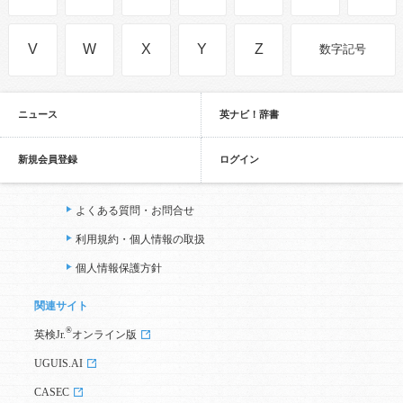
V
W
X
Y
Z
数字記号
ニュース
英ナビ！辞書
新規会員登録
ログイン
よくある質問・お問合せ
利用規約・個人情報の取扱
個人情報保護方針
関連サイト
®
英検Jr.
オンライン版
UGUIS.AI
CASEC