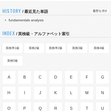
HISTORY
履歴を消す
/
最近見た単語
fundamentals analysis
INDEX
/ 英検級・アルファベット索引
英検準1級
英検2級
英検準2級
英検3級
英検4級
英検5級
A
B
C
D
E
F
G
H
I
J
K
L
M
N
O
P
Q
R
S
T
U