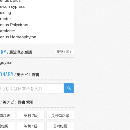
enus Larus
owen cypress
uiding
reeter
enus Polycirrus
arnierite
enus Horneophyton
ORY
履歴を消す
/ 最近見た単語
goylism
IONARY
/ 英ナビ！辞書
/ 英ナビ！辞書 索引
準1級
英検2級
英検準2級
検3級
英検4級
英検5級