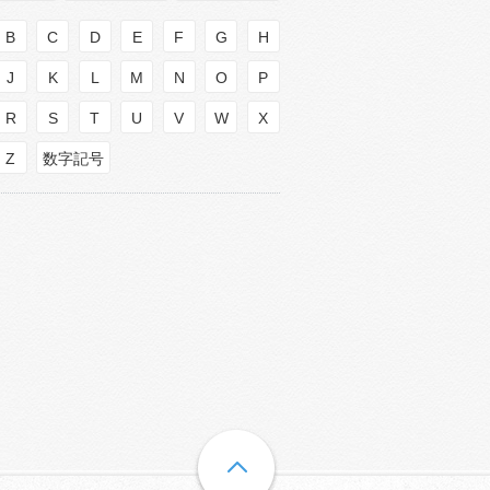
B
C
D
E
F
G
H
J
K
L
M
N
O
P
R
S
T
U
V
W
X
Z
数字記号