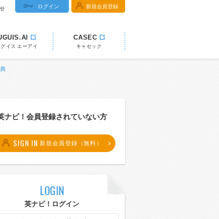
ログイン
新規会員登録
せ
UGUIS.AI
CASEC
ウグイス エーアイ
キャセック
辞典
英ナビ！会員登録されていない方
SIGN IN
新規会員登録（無料）
LOGIN
英ナビ！ログイン