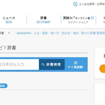
よくある質問・お問合
®
ニュース
辞書
英検Jr.
オンライン版
NEWS
DICTIONARY
エイケン ジュニア
辞書
>
「gargoylism」とは・意味・使い方・読み方・例文 - 英ナビ!辞書 英和
ナビ！辞書
マイ単語帳