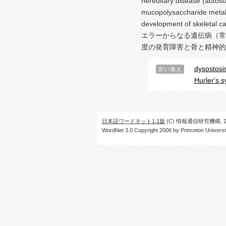
hereditary disease (autoso
mucopolysaccharide metabo
development of skeletal ca
エラーからなる遺伝病（常
度の発育障害と骨と精神的
dysostosis
言い換え
Hurler's 
日本語ワードネット1.1版
(C) 情報通信研究機構, 20
WordNet 3.0 Copyright 2006 by Princeton University