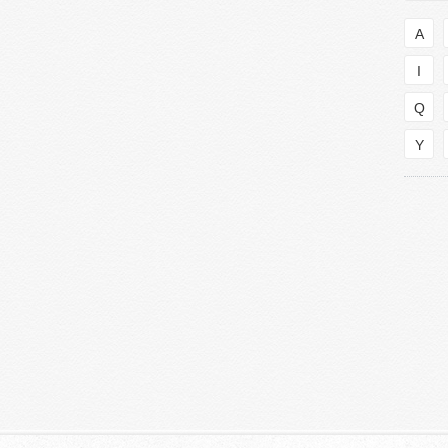
A
I
Q
Y