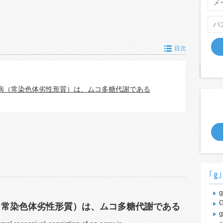
目次
病（常染色体劣性形質）は、ムコ多糖代謝である
｢g
g
G
（常染色体劣性形質）は、ムコ多糖代謝である
g