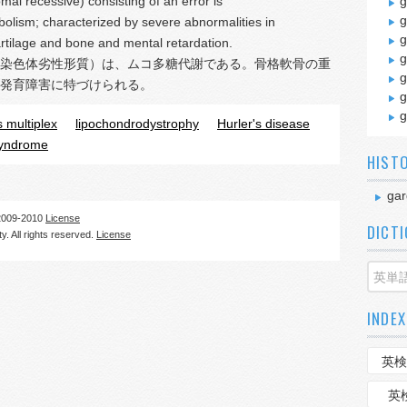
mal recessive) consisting of an error is
g
g
lism; characterized by severe abnormalities in
g
rtilage and bone and mental retardation.
g
染色体劣性形質）は、ムコ多糖代謝である。骨格軟骨の重
g
発育障害に特づけられる。
g
g
 multiplex
lipochondrodystrophy
Hurler's disease
syndrome
HIST
gar
09-2010
License
DICT
. All rights reserved.
License
INDEX
英検
英