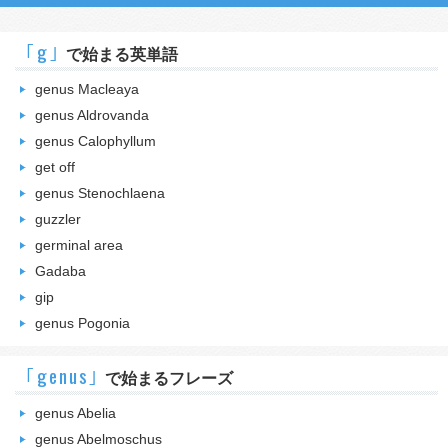
｢g｣
で始まる英単語
genus Macleaya
genus Aldrovanda
genus Calophyllum
get off
genus Stenochlaena
guzzler
germinal area
Gadaba
gip
genus Pogonia
｢genus｣
で始まるフレーズ
genus Abelia
genus Abelmoschus