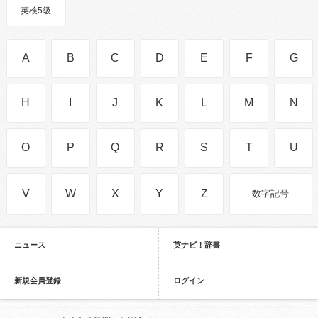
英検5級
A
B
C
D
E
F
G
H
I
J
K
L
M
N
O
P
Q
R
S
T
U
V
W
X
Y
Z
数字記号
ニュース
英ナビ！辞書
新規会員登録
ログイン