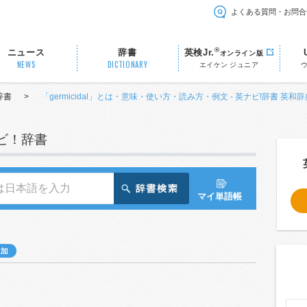
よくある質問・お問合
®
ニュース
辞書
英検Jr.
オンライン版
NEWS
DICTIONARY
エイケン ジュニア
辞書
>
「germicidal」とは・意味・使い方・読み方・例文 - 英ナビ!辞書 英和辞
ナビ！辞書
マイ単語帳