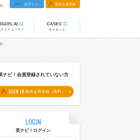
ログイン
新規会員登録
せ
UGUIS.AI
CASEC
ウグイス エーアイ
キャセック
典
英ナビ！会員登録されていない方
SIGN IN
新規会員登録（無料）
LOGIN
英ナビ！ログイン