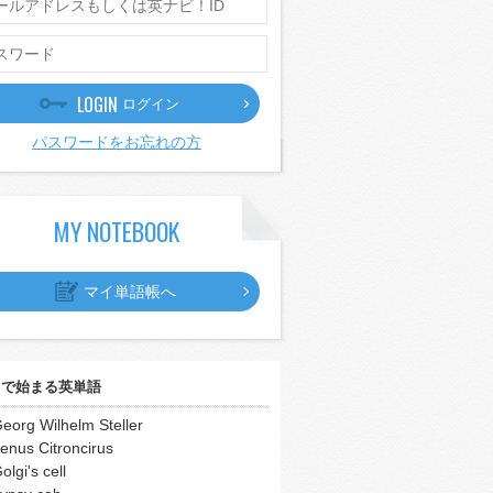
LOGIN
ログイン
パスワードをお忘れの方
MY NOTEBOOK
マイ単語帳へ
｣
で始まる英単語
eorg Wilhelm Steller
enus Citroncirus
olgi's cell