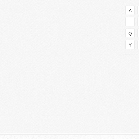
A
I
Q
Y