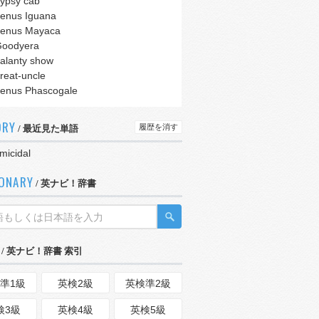
ypsy cab
enus Iguana
enus Mayaca
oodyera
alanty show
reat-uncle
enus Phascogale
ORY
履歴を消す
/ 最近見た単語
micidal
IONARY
/ 英ナビ！辞書
/ 英ナビ！辞書 索引
準1級
英検2級
英検準2級
検3級
英検4級
英検5級