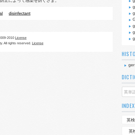
防止によって感染を防ぐさま。
g
g
g
al
disinfectant
G
g
g
09-2010
License
g
. All rights reserved.
License
HIST
ger
DICT
INDEX
英検
英