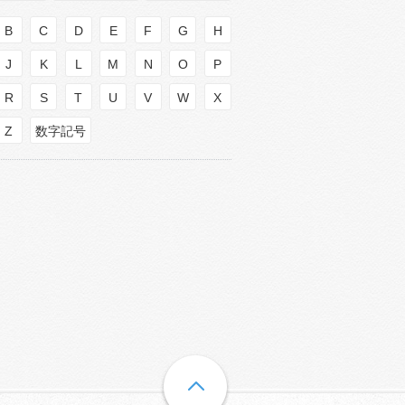
B
C
D
E
F
G
H
J
K
L
M
N
O
P
R
S
T
U
V
W
X
Z
数字記号