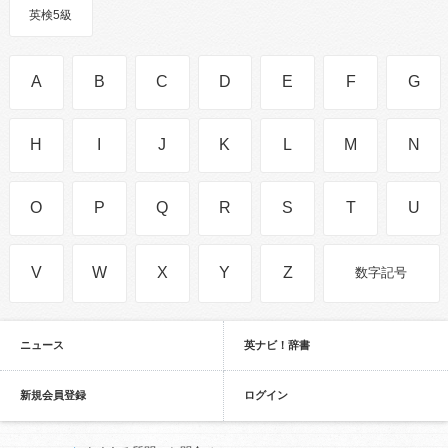
英検5級
A
B
C
D
E
F
G
H
I
J
K
L
M
N
O
P
Q
R
S
T
U
V
W
X
Y
Z
数字記号
ニュース
英ナビ！辞書
新規会員登録
ログイン