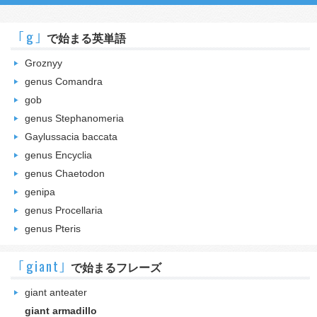
｢g｣
で始まる英単語
Groznyy
genus Comandra
gob
genus Stephanomeria
Gaylussacia baccata
genus Encyclia
genus Chaetodon
genipa
genus Procellaria
genus Pteris
｢giant｣
で始まるフレーズ
giant anteater
giant armadillo