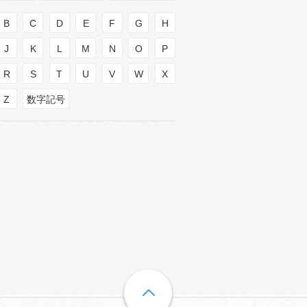
B
C
D
E
F
G
H
J
K
L
M
N
O
P
R
S
T
U
V
W
X
Z
数字記号