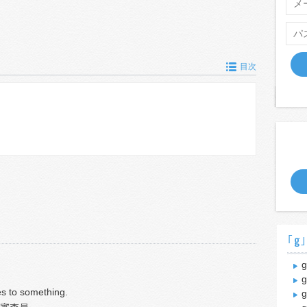
目次
｢g
g
g
s to something.
g