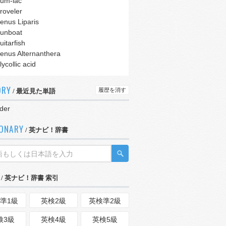
um-lac
roveler
enus Liparis
unboat
uitarfish
enus Alternanthera
lycollic acid
ORY
履歴を消す
/ 最近見た単語
der
IONARY
/ 英ナビ！辞書
/ 英ナビ！辞書 索引
準1級
英検2級
英検準2級
検3級
英検4級
英検5級