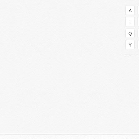
A
I
Q
Y