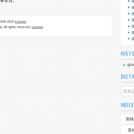
審査員。
g
g
g
g
09-2010
License
g
. All rights reserved.
License
g
g
HIST
gra
DICT
INDEX
英検
英