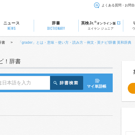
よくある質問・お問合
®
ニュース
辞書
英検Jr.
オンライン版
NEWS
DICTIONARY
エイケン ジュニア
辞書
>
「grader」とは・意味・使い方・読み方・例文 - 英ナビ!辞書 英和辞典
ナビ！辞書
マイ単語帳