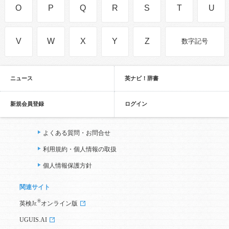
O
P
Q
R
S
T
U
V
W
X
Y
Z
数字記号
ニュース
英ナビ！辞書
新規会員登録
ログイン
よくある質問・お問合せ
利用規約・個人情報の取扱
個人情報保護方針
関連サイト
®
英検Jr.
オンライン版
UGUIS.AI