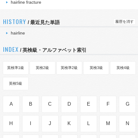
hairline fracture
HISTORY
履歴を消す
/
最近見た単語
hairline
INDEX
/ 英検級・アルファベット索引
英検準1級
英検2級
英検準2級
英検3級
英検4級
英検5級
A
B
C
D
E
F
G
H
I
J
K
L
M
N