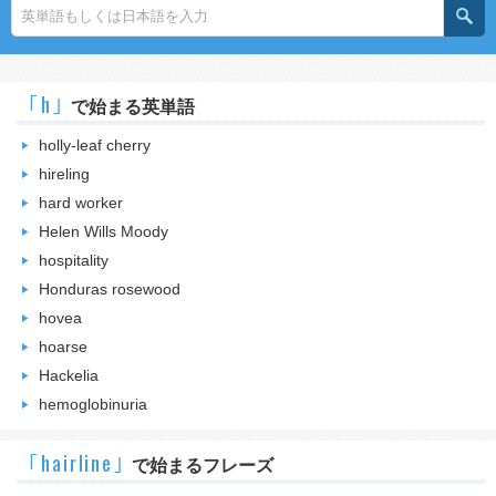
｢h｣
で始まる英単語
holly-leaf cherry
hireling
hard worker
Helen Wills Moody
hospitality
Honduras rosewood
hovea
hoarse
Hackelia
hemoglobinuria
｢hairline｣
で始まるフレーズ