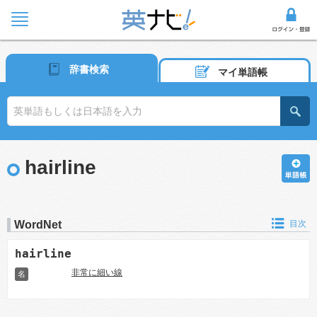
辞書検索
マイ単語帳
hairline
WordNet
目次
hairline
非常に細い線
名