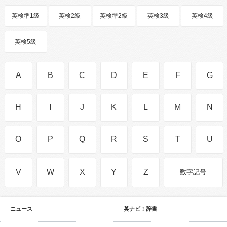
英検準1級
英検2級
英検準2級
英検3級
英検4級
英検5級
A
B
C
D
E
F
G
H
I
J
K
L
M
N
O
P
Q
R
S
T
U
V
W
X
Y
Z
数字記号
ニュース
英ナビ！辞書