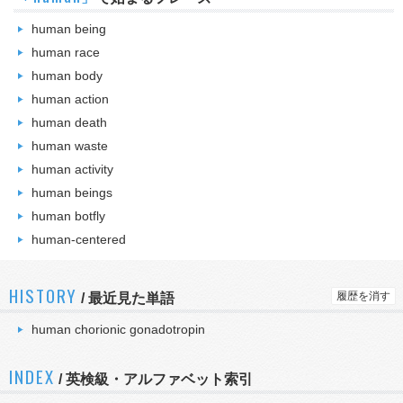
human being
human race
human body
human action
human death
human waste
human activity
human beings
human botfly
human-centered
HISTORY
履歴を消す
/
最近見た単語
human chorionic gonadotropin
INDEX
/ 英検級・アルファベット索引