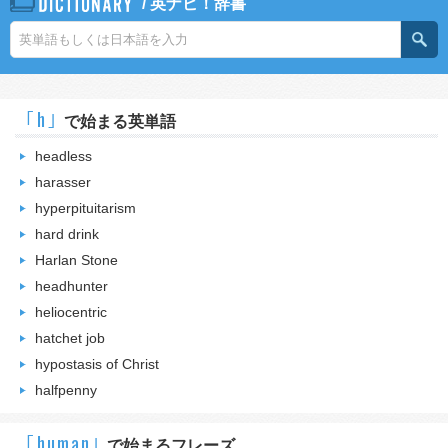
/
英ナビ！辞書
｢h｣
で始まる英単語
headless
harasser
hyperpituitarism
hard drink
Harlan Stone
headhunter
heliocentric
hatchet job
hypostasis of Christ
halfpenny
｢human｣
で始まるフレーズ