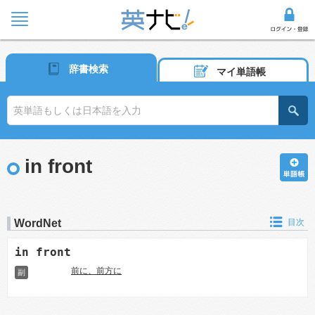
辞書検索
マイ単語帳
in front
WordNet
目次
in front
前に、前方に
副