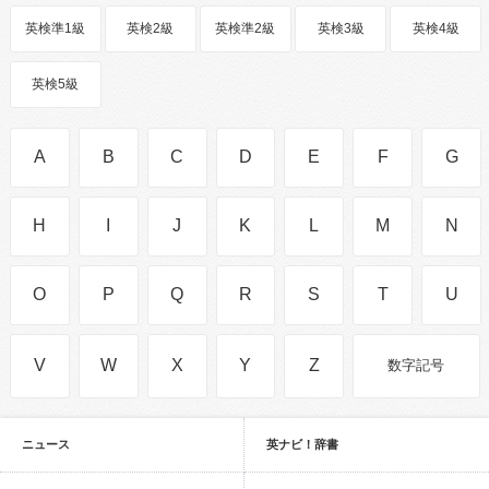
英検準1級
英検2級
英検準2級
英検3級
英検4級
英検5級
A
B
C
D
E
F
G
H
I
J
K
L
M
N
O
P
Q
R
S
T
U
V
W
X
Y
Z
数字記号
ニュース
英ナビ！辞書