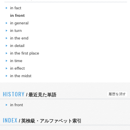
in fact
in front
in general
in turn
in the end
in detail
in the first place
in time
in effect
in the midst
HISTORY
履歴を消す
/
最近見た単語
in front
INDEX
/ 英検級・アルファベット索引