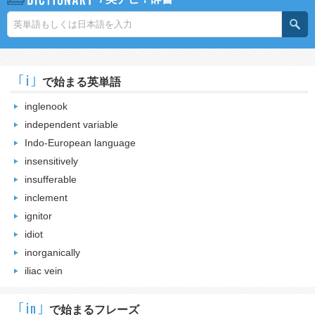
｢i｣
で始まる英単語
inglenook
independent variable
Indo-European language
insensitively
insufferable
inclement
ignitor
idiot
inorganically
iliac vein
｢in｣
で始まるフレーズ