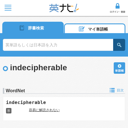
辞書検索
マイ単語帳
indecipherable
WordNet
目次
indecipherable
容易に解読されない
形