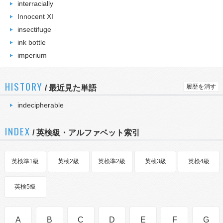
interracially
Innocent XI
insectifuge
ink bottle
imperium
HISTORY
履歴を消す
/
最近見た単語
indecipherable
INDEX
/ 英検級・アルファベット索引
英検準1級
英検2級
英検準2級
英検3級
英検4級
英検5級
A
B
C
D
E
F
G