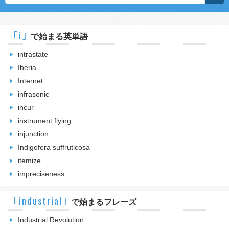
｢i｣
で始まる英単語
intrastate
Iberia
Internet
infrasonic
incur
instrument flying
injunction
Indigofera suffruticosa
itemize
impreciseness
｢industrial｣
で始まるフレーズ
Industrial Revolution