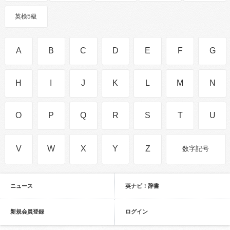
英検5級
A
B
C
D
E
F
G
H
I
J
K
L
M
N
O
P
Q
R
S
T
U
V
W
X
Y
Z
数字記号
ニュース
英ナビ！辞書
新規会員登録
ログイン