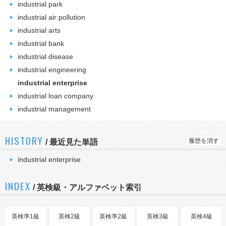
industrial park
industrial air pollution
industrial arts
industrial bank
industrial disease
industrial engineering
industrial enterprise
industrial loan company
industrial management
HISTORY
履歴を消す
/
最近見た単語
industrial enterprise
INDEX
/ 英検級・アルファベット索引
英検準1級
英検2級
英検準2級
英検3級
英検4級