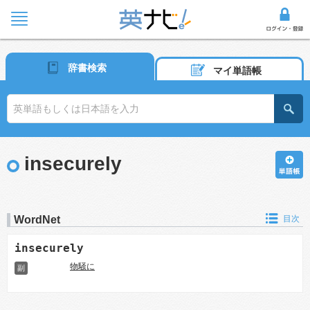
辞書検索
マイ単語帳
insecurely
WordNet
目次
insecurely
物騒に
副