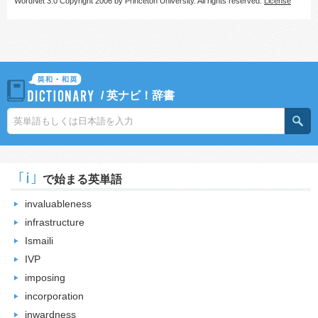
WordNet 3.0 Copyright 2006 by Princeton University. All rights reserved.
License
/
英ナビ！辞書
｢i｣
で始まる英単語
invaluableness
infrastructure
Ismaili
IVP
imposing
incorporation
inwardness