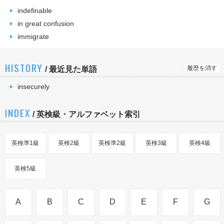
indefinable
in great confusion
immigrate
HISTORY
履歴を消す
/
最近見た単語
insecurely
INDEX
/ 英検級・アルファベット索引
英検準1級
英検2級
英検準2級
英検3級
英検4級
英検5級
A
B
C
D
E
F
G