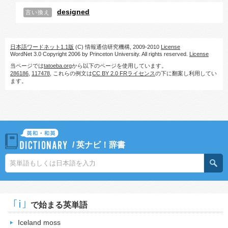
designed
言い換え
日本語ワードネット1.1版
(C) 情報通信研究機構, 2009-2010
License
WordNet 3.0 Copyright 2006 by Princeton University. All rights reserved.
License
当ページでは
tatoeba.org
から以下のページを使用しています。
286186
,
117478
, これらの例文は
CC BY 2.0 FRライセンス
の下に翻案し利用してい
ます。
/
英ナビ！辞書
｢i｣
で始まる英単語
Iceland moss