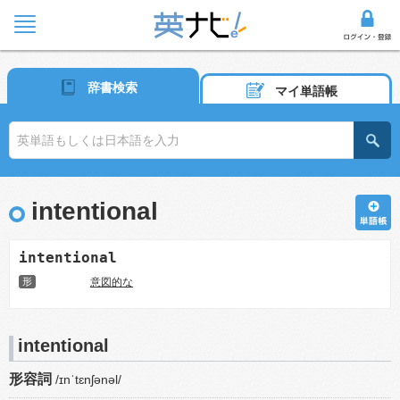
辞書検索
マイ単語帳
intentional
intentional
形
意図的な
intentional
形容詞
/ɪnˈtɛnʃənəl/