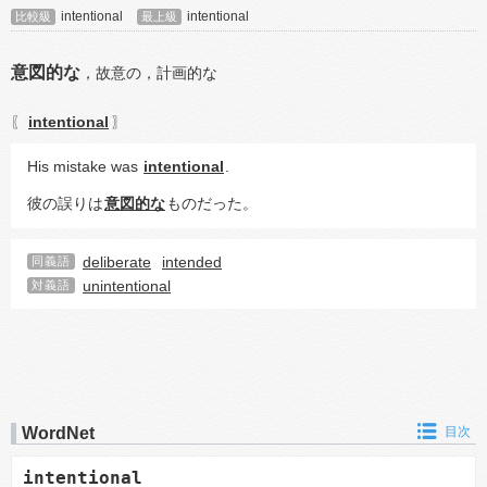
intentional
intentional
比較級
最上級
意図的な
，
故意の，
計画的な
intentional
〖
〗
His mistake was 
intentional
.
彼の誤りは
意図的な
ものだった。
deliberate
intended
同義語
unintentional
対義語
WordNet
目次
intentional