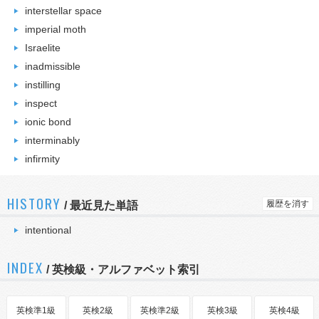
interstellar space
imperial moth
Israelite
inadmissible
instilling
inspect
ionic bond
interminably
infirmity
HISTORY
履歴を消す
/
最近見た単語
intentional
INDEX
/ 英検級・アルファベット索引
英検準1級
英検2級
英検準2級
英検3級
英検4級