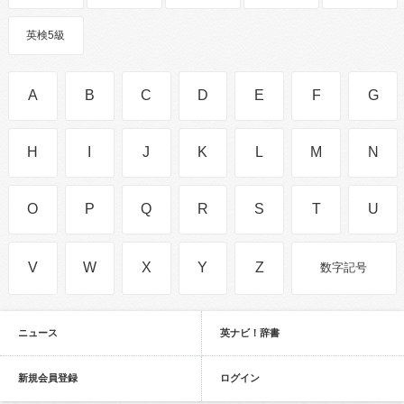
英検5級
A
B
C
D
E
F
G
H
I
J
K
L
M
N
O
P
Q
R
S
T
U
V
W
X
Y
Z
数字記号
ニュース
英ナビ！辞書
新規会員登録
ログイン