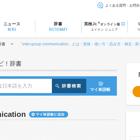
よくある質問・お問合
®
ニュース
辞書
英検Jr.
オンライン版
NEWS
DICTIONARY
エイケン ジュニア
辞書
>
「inter-group communication」とは・意味・使い方・読み方・例文 -
ナビ！辞書
マイ単語帳
ication