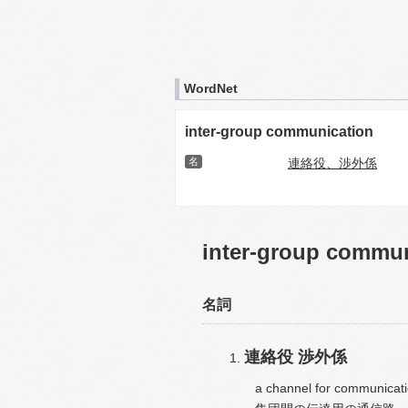
WordNet
inter-group communication
名
連絡役、渉外係
inter-group commu
名詞
連絡役
渉外係
a channel for communicat