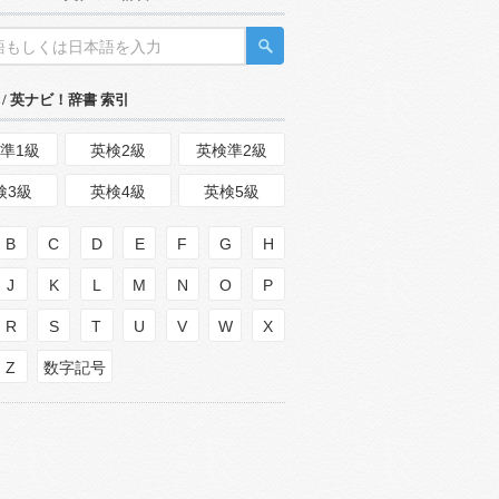
/ 英ナビ！辞書 索引
準1級
英検2級
英検準2級
検3級
英検4級
英検5級
B
C
D
E
F
G
H
J
K
L
M
N
O
P
R
S
T
U
V
W
X
Z
数字記号