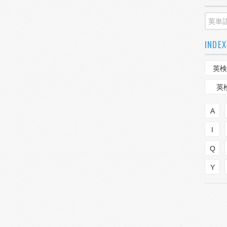
INDEX
英検
英
A
I
Q
Y