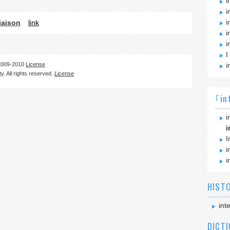
i
i
i
liaison
link
i
i
I
09-2010
License
i
. All rights reserved.
License
｢in
i
i
I
i
i
HIST
int
DICT