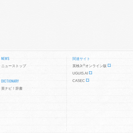
NEWS
関連サイト
®
ニューストップ
英検Jr.
オンライン版
UGUIS.AI
DICTIONARY
CASEC
英ナビ！辞書