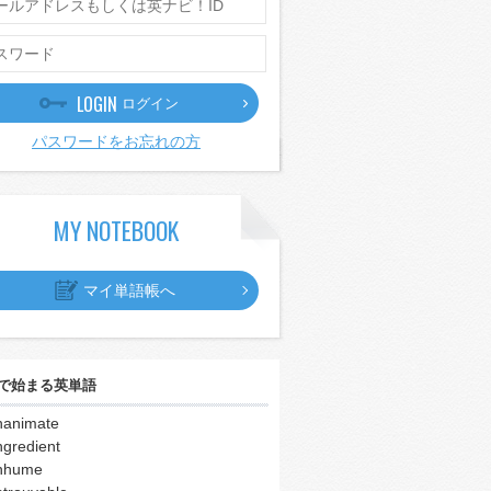
LOGIN
ログイン
パスワードをお忘れの方
MY NOTEBOOK
マイ単語帳へ
で始まる英単語
nanimate
ngredient
nhume