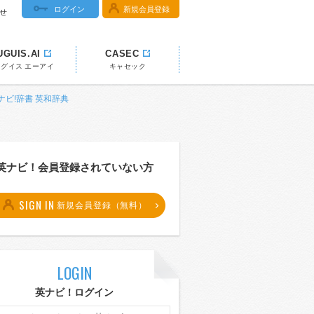
ログイン
新規会員登録
せ
UGUIS.AI
CASEC
ウグイス エーアイ
キャセック
 英ナビ!辞書 英和辞典
英ナビ！会員登録されていない方
SIGN IN
新規会員登録（無料）
LOGIN
英ナビ！ログイン