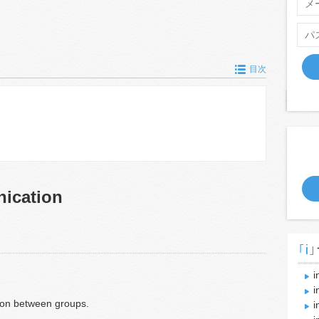
目次
nication
｢i｣
i
i
ion between groups.
i