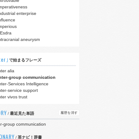
ntrouvable
mperativeness
ndustrial enterprise
nfluence
mperious
 Esdra
ntracranial aneurysm
ter｣
で始まるフレーズ
nter alia
nter-group communication
nter-Services Intelligence
nter-service support
nter vivos trust
ORY
履歴を消す
/ 最近見た単語
er-group communication
IONARY
/ 英ナビ！辞書