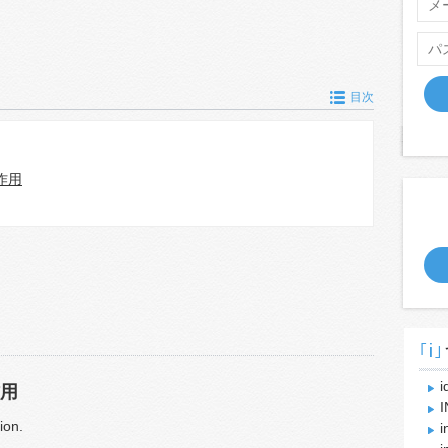
目次
作用
｢i｣
i
用
I
ion.
i