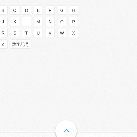
B
C
D
E
F
G
H
J
K
L
M
N
O
P
R
S
T
U
V
W
X
Z
数字記号