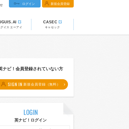
ログイン
新規会員登録
せ
UGUIS.AI
CASEC
ウグイス エーアイ
キャセック
英ナビ！会員登録されていない方
SIGN IN
新規会員登録（無料）
LOGIN
英ナビ！ログイン