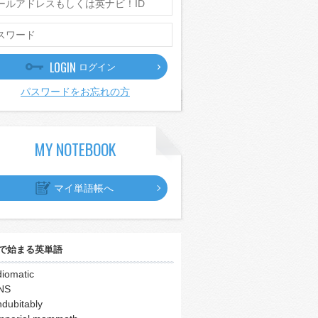
LOGIN
ログイン
パスワードをお忘れの方
MY NOTEBOOK
マイ単語帳へ
で始まる英単語
diomatic
NS
ndubitably