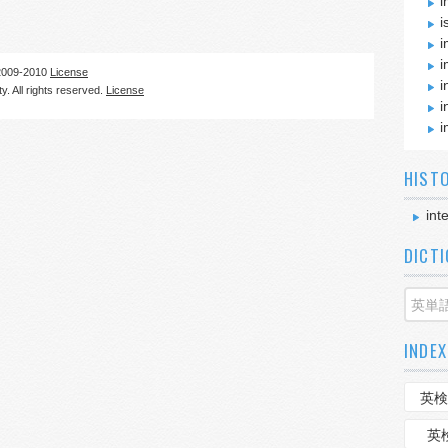
i
i
i
i
09-2010
License
i
. All rights reserved.
License
i
i
HIST
int
DICT
INDEX
英検
英