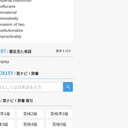
mperial mammoth
soflurane
mmaterial
mmodestly
nvasion of Iwo
nstitutionalize
mpracticably
ORY
履歴を消す
/ 最近見た単語
erplay
IONARY
/ 英ナビ！辞書
/ 英ナビ！辞書 索引
準1級
英検2級
英検準2級
検3級
英検4級
英検5級