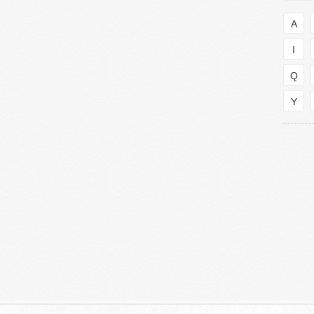
A
I
Q
Y