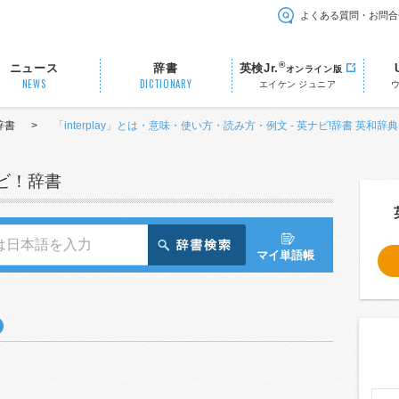
よくある質問・お問合
®
ニュース
辞書
英検Jr.
オンライン版
NEWS
DICTIONARY
エイケン ジュニア
辞書
>
「interplay」とは・意味・使い方・読み方・例文 - 英ナビ!辞書 英和辞典
ナビ！辞書
マイ単語帳