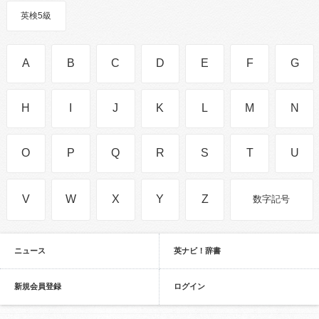
英検5級
A
B
C
D
E
F
G
H
I
J
K
L
M
N
O
P
Q
R
S
T
U
V
W
X
Y
Z
数字記号
ニュース
英ナビ！辞書
新規会員登録
ログイン