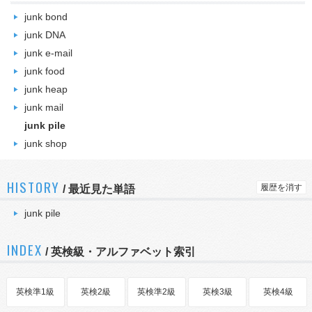
junk bond
junk DNA
junk e-mail
junk food
junk heap
junk mail
junk pile
junk shop
HISTORY
履歴を消す
/
最近見た単語
junk pile
INDEX
/ 英検級・アルファベット索引
英検準1級
英検2級
英検準2級
英検3級
英検4級