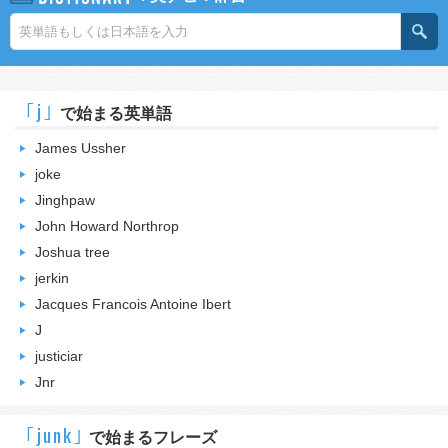
｢j｣
で始まる英単語
James Ussher
joke
Jinghpaw
John Howard Northrop
Joshua tree
jerkin
Jacques Francois Antoine Ibert
J
justiciar
Jnr
｢junk｣
で始まるフレーズ