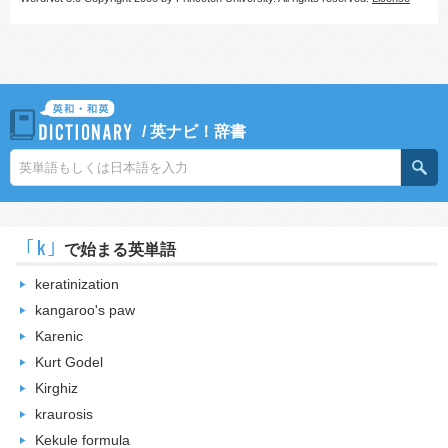
/
英ナビ！辞書
｢k｣
で始まる英単語
keratinization
kangaroo's paw
Karenic
Kurt Godel
Kirghiz
kraurosis
Kekule formula