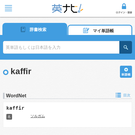
辞書検索
マイ単語帳
kaffir
WordNet
目次
kaffir
ソルガム
名