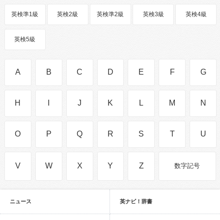
英検準1級
英検2級
英検準2級
英検3級
英検4級
英検5級
A
B
C
D
E
F
G
H
I
J
K
L
M
N
O
P
Q
R
S
T
U
V
W
X
Y
Z
数字記号
ニュース
英ナビ！辞書