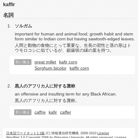
kaffir
名詞
ソルガム
important for human and animal food; growth habit and stem
form similar to Indian corn but having sawtooth-edged leaves.
人間と動物の食物にとって重要な。生長の習性と茎の形はト
ウモロコシに似ているが、鋸歯状の縁の葉を持つ。
great millet
kafir corn
言い換え
Sorghum bicolor
kaffir corn
黒人のアフリカ人に対する蔑称
an offensive and insulting term for any Black African.
黒人のアフリカ人に対する蔑称。
caffre
kafir
caffer
言い換え
日本語ワードネット1.1版
(C) 情報通信研究機構, 2009-2010
License
WordNet 3.0 Copyright 2006 by Princeton University. All rights reserved.
License