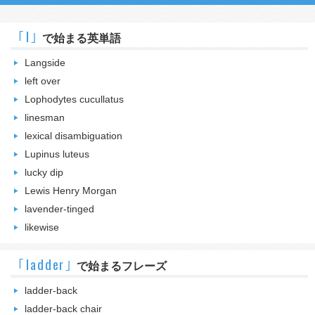
｢l｣
で始まる英単語
Langside
left over
Lophodytes cucullatus
linesman
lexical disambiguation
Lupinus luteus
lucky dip
Lewis Henry Morgan
lavender-tinged
likewise
｢ladder｣
で始まるフレーズ
ladder-back
ladder-back chair