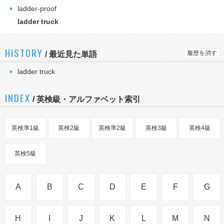
ladder-proof
ladder truck
HISTORY
履歴を消す
/
最近見た単語
ladder truck
INDEX
/ 英検級・アルファベット索引
英検準1級
英検2級
英検準2級
英検3級
英検4級
英検5級
A
B
C
D
E
F
G
H
I
J
K
L
M
N