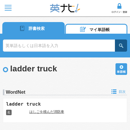
辞書検索
マイ単語帳
ladder truck
WordNet
目次
ladder truck
はしごを積んだ消防車
名