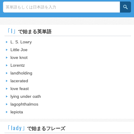
｢l｣
で始まる英単語
L. S. Lowry
Little Joe
love knot
Lorentz
landholding
lacerated
love feast
lying under oath
lagophthalmos
lepiota
｢lady｣
で始まるフレーズ