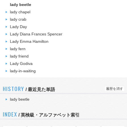
lady beetle
lady chapel
lady crab
Lady Day
Lady Diana Frances Spencer
Lady Emma Hamilton
lady fern
lady friend
Lady Godiva
lady-in-waiting
HISTORY
履歴を消す
/
最近見た単語
lady beetle
INDEX
/ 英検級・アルファベット索引