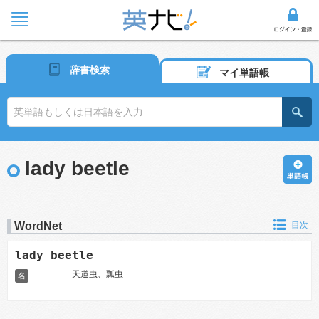
辞書検索
マイ単語帳
lady beetle
WordNet
目次
lady beetle
天道虫、瓢虫
名