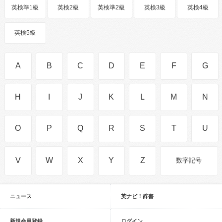
英検準1級
英検2級
英検準2級
英検3級
英検4級
英検5級
A
B
C
D
E
F
G
H
I
J
K
L
M
N
O
P
Q
R
S
T
U
V
W
X
Y
Z
数字記号
ニュース
英ナビ！辞書
新規会員登録
ログイン