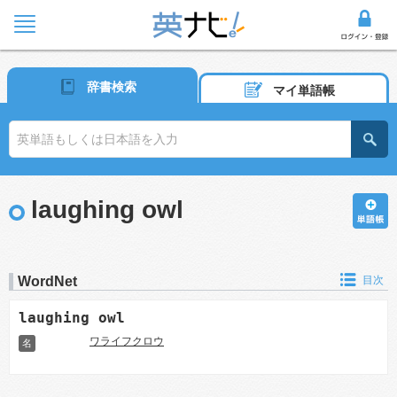
辞書検索
マイ単語帳
laughing owl
WordNet
目次
laughing owl
ワライフクロウ
名