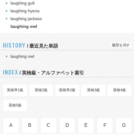
laughing gull
laughing hyena
laughing jackass
laughing owl
HISTORY
履歴を消す
/
最近見た単語
laughing owl
INDEX
/ 英検級・アルファベット索引
英検準1級
英検2級
英検準2級
英検3級
英検4級
英検5級
A
B
C
D
E
F
G