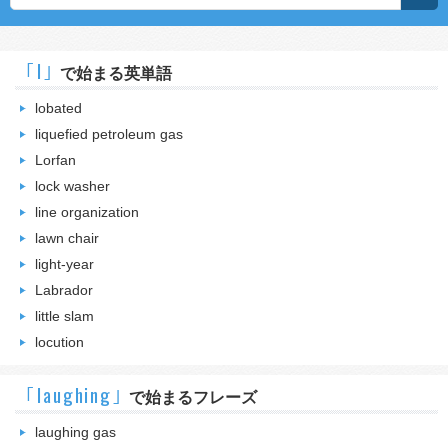
｢l｣
で始まる英単語
lobated
liquefied petroleum gas
Lorfan
lock washer
line organization
lawn chair
light-year
Labrador
little slam
locution
｢laughing｣
で始まるフレーズ
laughing gas