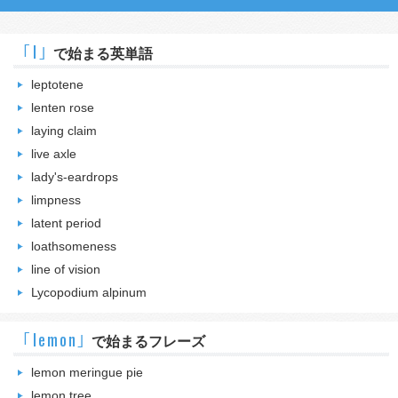
｢l｣
で始まる英単語
leptotene
lenten rose
laying claim
live axle
lady's-eardrops
limpness
latent period
loathsomeness
line of vision
Lycopodium alpinum
｢lemon｣
で始まるフレーズ
lemon meringue pie
lemon tree