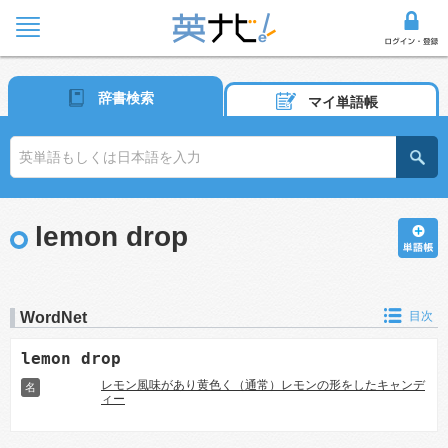
辞書検索
マイ単語帳
lemon drop
WordNet
目次
lemon drop
レモン風味があり黄色く（通常）レモンの形をしたキャンデ
名
ィー