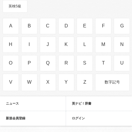
英検5級
A
B
C
D
E
F
G
H
I
J
K
L
M
N
O
P
Q
R
S
T
U
V
W
X
Y
Z
数字記号
ニュース
英ナビ！辞書
新規会員登録
ログイン