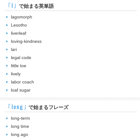
｢l｣
で始まる英単語
lagomorph
Lesotho
liverleaf
loving-kindness
lari
legal code
little toe
lively
labor coach
loaf sugar
｢long｣
で始まるフレーズ
long-term
long time
long ago