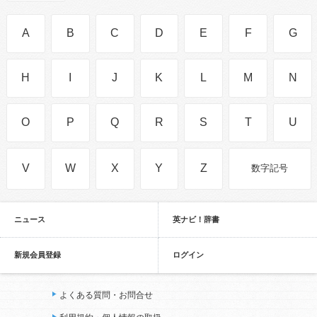
A
B
C
D
E
F
G
H
I
J
K
L
M
N
O
P
Q
R
S
T
U
V
W
X
Y
Z
数字記号
ニュース
英ナビ！辞書
新規会員登録
ログイン
よくある質問・お問合せ