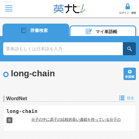
辞書検索
マイ単語帳
long-chain
WordNet
目次
long-chain
分子の中に原子の比較的長い連鎖を持っている分子の
形