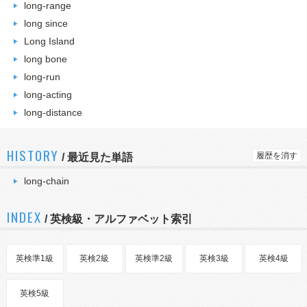
long-range
long since
Long Island
long bone
long-run
long-acting
long-distance
HISTORY
履歴を消す
/
最近見た単語
long-chain
INDEX
/ 英検級・アルファベット索引
英検準1級
英検2級
英検準2級
英検3級
英検4級
英検5級