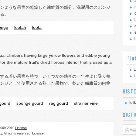
l
l
ンような果実の乾燥した繊維質の部分。洗濯用のスポンジ
l
る。
L
l
onge
loofah
loofa
l
L
nual climbers having large yellow flowers and edible young
｢lu
or the mature fruit's dried fibrous interior that is used as a
L
L
する若い果実を持つ、いくつかの熱帯の一年生よじ登り植
ンジとして使用される熟した果物で、乾いた繊維質の内物
HIST
luff
 gourd
sponge gourd
rag gourd
strainer vine
DICT
09-2010
License
. All rights reserved.
License