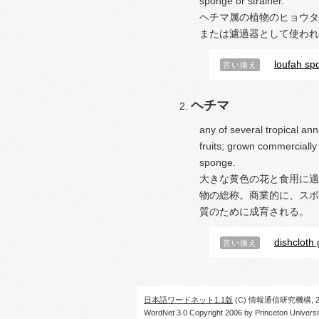
sponge or strainer.
ヘチマ属の植物のヒョウタ
または濾過器として使われ
loufah sp
言い換え
ヘチマ
any of several tropical an
fruits; grown commercially f
sponge.
大きな黄色の花と食用に適
物の総称。商業的に、スポ
質のために成育される。
dishcloth
言い換え
日本語ワードネット1.1版
(C) 情報通信研究機構, 20
WordNet 3.0 Copyright 2006 by Princeton University