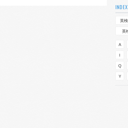
INDEX
英検
英
A
I
Q
Y