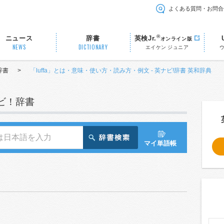
よくある質問・お問合
®
ニュース
辞書
英検Jr.
オンライン版
NEWS
DICTIONARY
エイケン ジュニア
辞書
>
「luffa」とは・意味・使い方・読み方・例文 - 英ナビ!辞書 英和辞典
ナビ！辞書
マイ単語帳