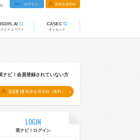
ログイン
新規会員登録
せ
UGUIS.AI
CASEC
ウグイス エーアイ
キャセック
英ナビ！会員登録されていない方
SIGN IN
新規会員登録（無料）
LOGIN
英ナビ！ログイン