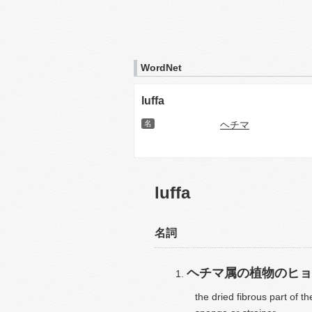
WordNet
luffa
名
ヘチマ
luffa
名詞
ヘチマ属の植物のヒョ
the dried fibrous part of t