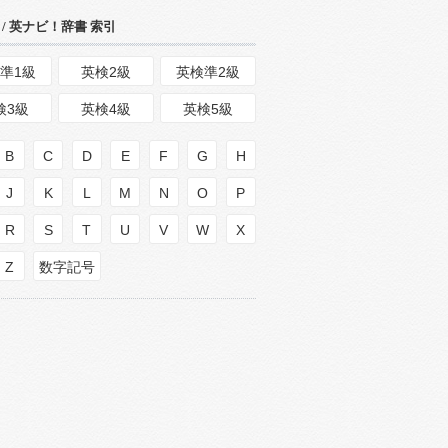
/ 英ナビ！辞書 索引
準1級
英検2級
英検準2級
検3級
英検4級
英検5級
B
C
D
E
F
G
H
J
K
L
M
N
O
P
R
S
T
U
V
W
X
Z
数字記号