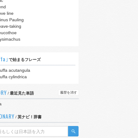
ac
end
ove line
inus Pauling
eave-taking
eucothoe
ysimachus
ffa｣
で始まるフレーズ
uffa acutangula
uffa cylindrica
ORY
履歴を消す
/ 最近見た単語
a
IONARY
/ 英ナビ！辞書