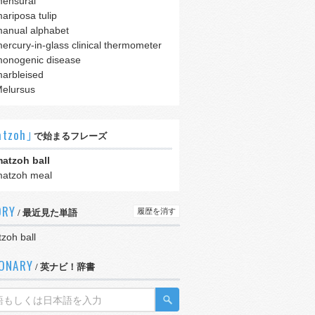
ensural
ariposa tulip
anual alphabet
ercury-in-glass clinical thermometer
onogenic disease
arbleised
elursus
tzoh｣
で始まるフレーズ
atzoh ball
atzoh meal
ORY
履歴を消す
/ 最近見た単語
zoh ball
IONARY
/ 英ナビ！辞書