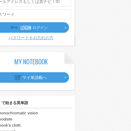
LOGIN
ログイン
パスワードをお忘れの方
MY NOTEBOOK
マイ単語帳へ
｣
で始まる英単語
onochromatic vision
odiste
onk's cloth