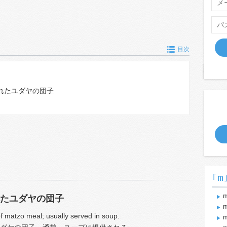
目次
れたユダヤの団子
｢m
m
たユダヤの団子
m
 matzo meal; usually served in soup.
m