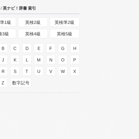
/ 英ナビ！辞書 索引
準1級
英検2級
英検準2級
検3級
英検4級
英検5級
B
C
D
E
F
G
H
J
K
L
M
N
O
P
R
S
T
U
V
W
X
Z
数字記号