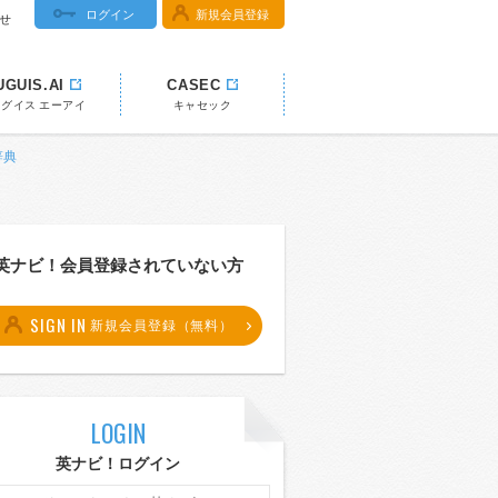
ログイン
新規会員登録
せ
UGUIS.AI
CASEC
ウグイス エーアイ
キャセック
辞典
英ナビ！会員登録されていない方
SIGN IN
新規会員登録（無料）
LOGIN
英ナビ！ログイン