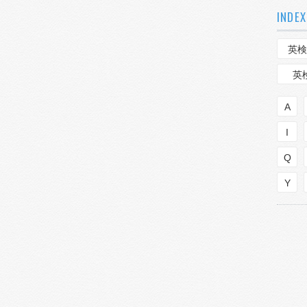
INDEX
英検
英
A
I
Q
Y