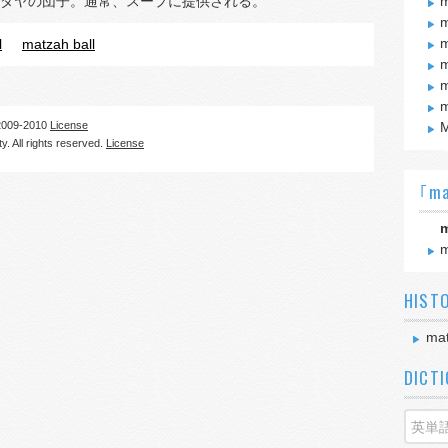
ダヤの団子。通常、スープに提供される。
m
m
m
l
matzah ball
m
m
m
09-2010
License
M
. All rights reserved.
License
｢ma
m
m
HIST
mat
DICT