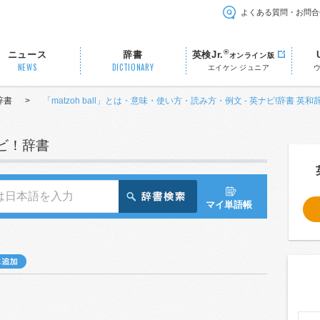
よくある質問・お問合
®
ニュース
辞書
英検Jr.
オンライン版
NEWS
DICTIONARY
エイケン ジュニア
辞書
>
「matzoh ball」とは・意味・使い方・読み方・例文 - 英ナビ!辞書 英和
ナビ！辞書
マイ単語帳