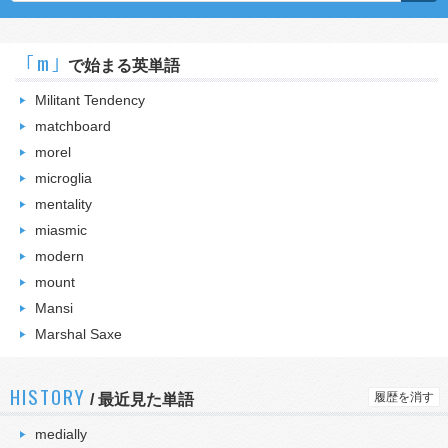
｢m｣
で始まる英単語
Militant Tendency
matchboard
morel
microglia
mentality
miasmic
modern
mount
Mansi
Marshal Saxe
HISTORY
履歴を消す
/
最近見た単語
medially