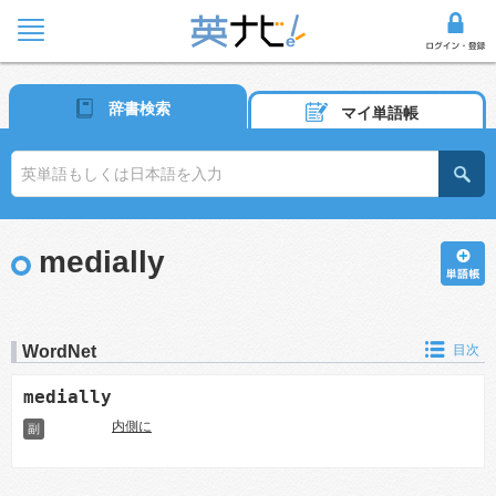
辞書検索
マイ単語帳
medially
WordNet
目次
medially
内側に
副