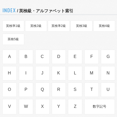
INDEX
/ 英検級・アルファベット索引
英検準1級
英検2級
英検準2級
英検3級
英検4級
英検5級
A
B
C
D
E
F
G
H
I
J
K
L
M
N
O
P
Q
R
S
T
U
V
W
X
Y
Z
数字記号